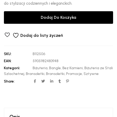
do stylizacji codziennych i eleganckich.
Dodaj Do Koszyka
Dodaj do listy życzeń
SKU:
B112506
EAN:
5905982483948
Kategorii:
Biżuteria
,
Bangle
,
Bez Kamieni
,
Biżuteria ze Stali
Szlachetnej
,
Bransoletki
,
Bransoletki
,
Promocje
,
Sztywne
Share:
Opis