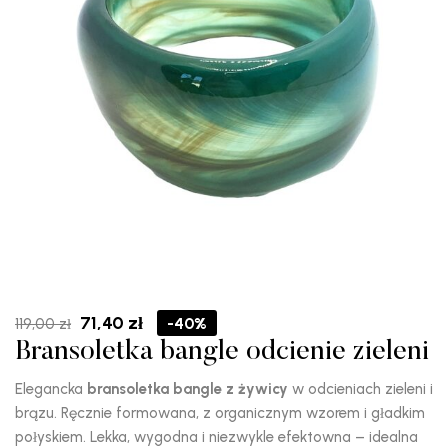
Pierwotna
Aktualna
71,40
zł
-40%
119,00
zł
cena
cena
Bransoletka bangle odcienie zieleni
wynosiła:
wynosi:
119,00 zł.
71,40 zł.
Elegancka
bransoletka bangle z żywicy
w odcieniach zieleni i
brązu. Ręcznie formowana, z organicznym wzorem i gładkim
połyskiem. Lekka, wygodna i niezwykle efektowna – idealna