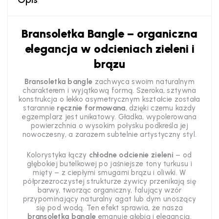
Bransoletka Bangle – organiczna
elegancja w odcieniach zieleni i
brązu
Bransoletka bangle
zachwyca swoim naturalnym
charakterem i wyjątkową formą. Szeroka, sztywna
konstrukcja o lekko asymetrycznym kształcie została
starannie
ręcznie formowana
, dzięki czemu każdy
egzemplarz jest unikatowy. Gładka, wypolerowana
powierzchnia o wysokim połysku podkreśla jej
nowoczesny, a zarazem subtelnie artystyczny styl.
Kolorystyka łączy
chłodne odcienie zieleni
– od
głębokiej butelkowej po jaśniejsze tony turkusu i
mięty – z ciepłymi smugami brązu i oliwki. W
półprzezroczystej strukturze żywicy przenikają się
barwy, tworząc organiczny, falujący wzór
przypominający naturalny agat lub dym unoszący
się pod wodą. Ten efekt sprawia, że nasza
bransoletka bangle
emanuje głębią i elegancją.