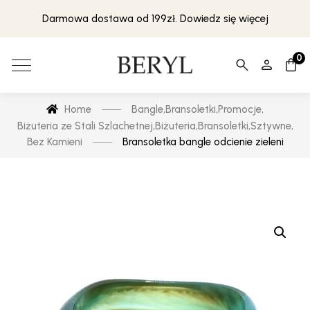
Darmowa dostawa od 199zł. Dowiedz się więcej
0
Home
Bangle
,
Bransoletki
,
Promocje
,
Biżuteria ze Stali Szlachetnej
,
Biżuteria
,
Bransoletki
,
Sztywne
,
Bez Kamieni
Bransoletka bangle odcienie zieleni