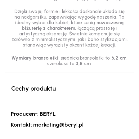
Dzięki swojej formie i lekkości doskonale układa się
na nadgarstku, zapewniając wygodę noszenia. To
idealny wybór dla kobiet, które cenią
nowoczesną
biżuterię z charakterem
, łączącą prostotę i
artystyczną ekspresję. Świetnie komponuje się
zarówno z minimalistycznymi, jak i boho stylizacjami,
stanowiąc wyrazisty akcent każdej kreacji.
Wymiary bransoletki:
średnica bransoletki to
6,2 cm
,
szerokość to
3,8 cm
.
Cechy produktu
Producent: BERYL
Kontakt: marketing@beryl.pl