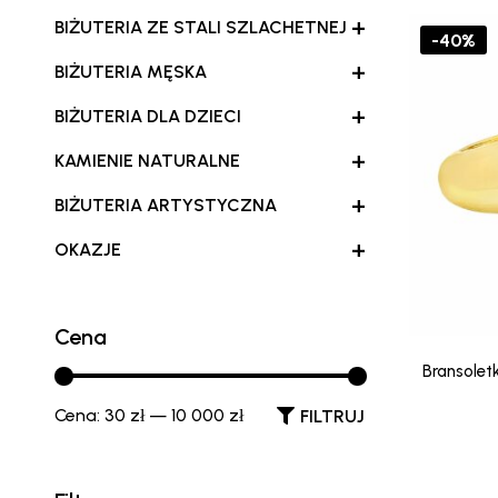
+
BIŻUTERIA ZE STALI SZLACHETNEJ
-40%
+
BIŻUTERIA MĘSKA
+
BIŻUTERIA DLA DZIECI
+
KAMIENIE NATURALNE
+
BIŻUTERIA ARTYSTYCZNA
+
OKAZJE
Cena
Bransolet
Cena:
30 zł
—
10 000 zł
FILTRUJ