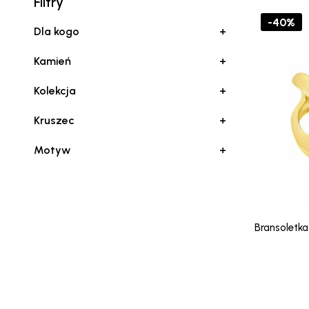
Filtry
-40%
Dla kogo
+
Kamień
+
Kolekcja
+
Kruszec
+
Motyw
+
Bransoletka