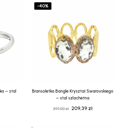
.
83,41 zł.
139,00 zł.
83,41 zł.
-40%
ka – stal
Bransoletka Bangle Kryształ Swarovskiego
– stal szlachetna
209,39
zł
na
Aktualna
Pierwotna
Aktualna
349,00
zł
cena
cena
cena
:
wynosi:
wynosiła:
wynosi: