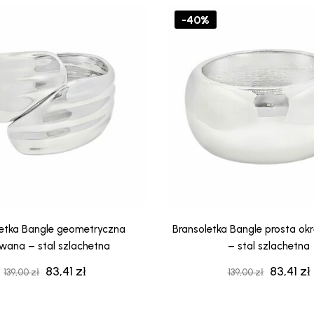
139,00 zł.
83,41 zł.
139,00 zł
-40%
letka Bangle geometryczna
Bransoletka Bangle prosta ok
wana – stal szlachetna
– stal szlachetna
83,41
zł
83,41
zł
Pierwotna
Aktualna
Pierwot
139,00
zł
139,00
zł
cena
cena
cena
wynosiła:
wynosi:
wynosiła