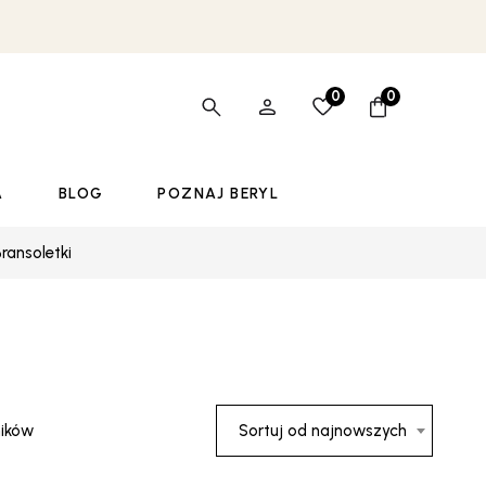
0
0
A
BLOG
POZNAJ BERYL
ransoletki
Posortowane
ników
Sortuj od najnowszych
według
najnowszych