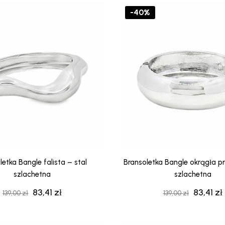
139,00 zł.
83,41 zł.
139,00 zł
-40%
letka Bangle falista – stal
Bransoletka Bangle okrągła pr
szlachetna
szlachetna
83,41
zł
83,41
zł
Pierwotna
Aktualna
Pierwot
139,00
zł
139,00
zł
cena
cena
cena
wynosiła:
wynosi:
wynosiła