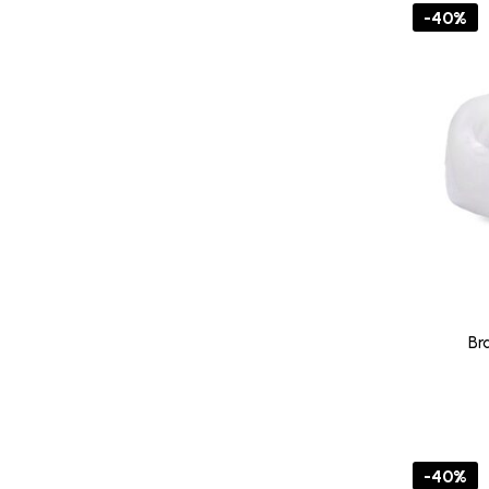
-40%
Br
-40%