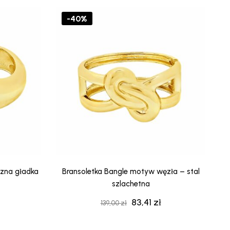
-40%
czna gładka
Bransoletka Bangle motyw węzła – stal
szlachetna
83,41
zł
na
Aktualna
Pierwotna
Aktualna
139,00
zł
cena
cena
cena
:
wynosi:
wynosiła:
wynosi: