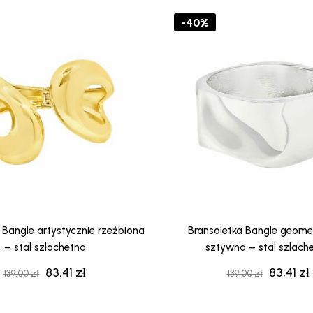
139,00 zł.
83,41 zł.
139,00 zł
-40%
 Bangle artystycznie rzeźbiona
Bransoletka Bangle geome
– stal szlachetna
sztywna – stal szlach
83,41
zł
83,41
zł
Pierwotna
Aktualna
Pierwot
139,00
zł
139,00
zł
cena
cena
cena
wynosiła:
wynosi:
wynosiła