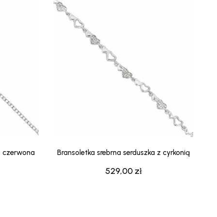
.
83,41 zł.
349,00 zł.
209,39 zł.
ko czerwona
Bransoletka srebrna serduszka z cyrkonią
529,00
zł