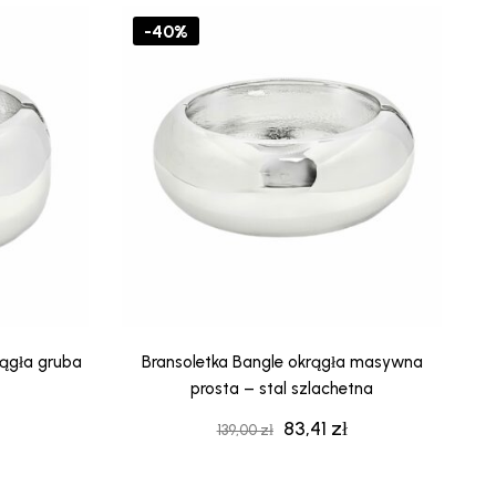
.
83,41 zł.
139,00 zł.
83,41 zł.
-40%
rągła gruba
Bransoletka Bangle okrągła masywna
prosta – stal szlachetna
83,41
zł
na
Aktualna
Pierwotna
Aktualna
139,00
zł
cena
cena
cena
:
wynosi:
wynosiła:
wynosi: