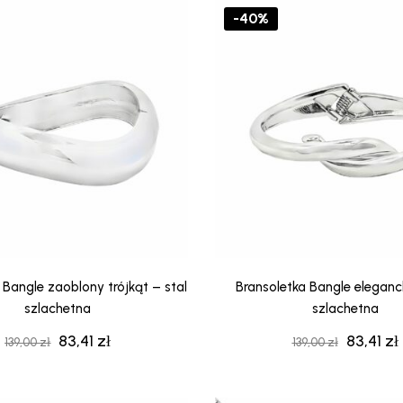
139,00 zł.
83,41 zł.
139,00 zł
-40%
 Bangle zaoblony trójkąt – stal
Bransoletka Bangle eleganc
szlachetna
szlachetna
83,41
zł
83,41
zł
Pierwotna
Aktualna
Pierwot
139,00
zł
139,00
zł
cena
cena
cena
wynosiła:
wynosi:
wynosiła