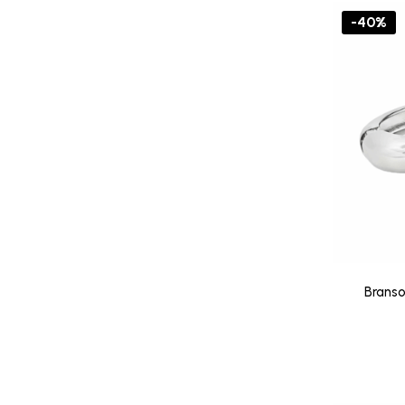
-40%
Branso