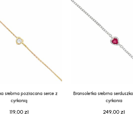
139,00 zł.
83,41 zł.
139,00 zł
ka srebrna pozłacana serce z
Bransoletka srebrna serdusz
cyrkonią
cyrkonia
119,00
zł
249,00
zł