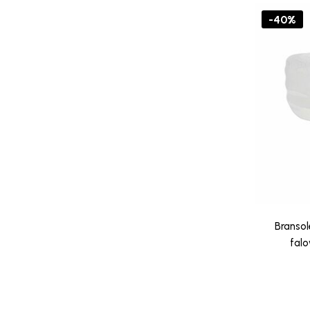
-40%
Branso
falo