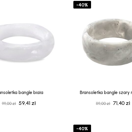
-40%
ansoletka bangle biała
Bransoletka bangle szary
59,41
zł
71,40
zł
Pierwotna
Aktualna
Pierwot
99,00
zł
119,00
zł
cena
cena
cena
wynosiła:
wynosi:
wynosiła
99,00 zł.
59,41 zł.
119,00 zł.
7
-40%