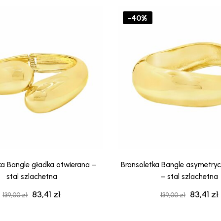
-40%
ka Bangle gładka otwierana –
Bransoletka Bangle asymetry
stal szlachetna
– stal szlachetna
83,41
zł
83,41
zł
Pierwotna
Aktualna
Pierwot
139,00
zł
139,00
zł
cena
cena
cena
wynosiła:
wynosi:
wynosiła