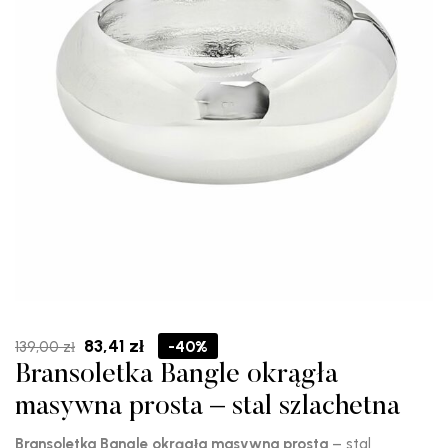
Pierwotna
Aktualna
83,41
zł
-40%
139,00
zł
cena
cena
Bransoletka Bangle okrągła
wynosiła:
wynosi:
139,00 zł.
83,41 zł.
masywna prosta – stal szlachetna
Bransoletka Bangle okrągła masywna prosta
– stal