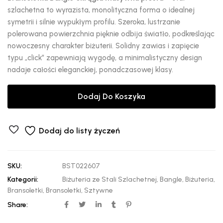
szlachetna to wyrazista, monolityczna forma o idealnej
symetrii i silnie wypukłym profilu. Szeroka, lustrzanie
polerowana powierzchnia pięknie odbija światło, podkreślając
nowoczesny charakter biżuterii. Solidny zawias i zapięcie
typu „click” zapewniają wygodę, a minimalistyczny design
nadaje całości eleganckiej, ponadczasowej klasy.
Dodaj Do Koszyka
Dodaj do listy życzeń
SKU:
BST022607
Kategorii:
Biżuteria ze Stali Szlachetnej
,
Bangle
,
Biżuteria
,
Bransoletki
,
Bransoletki
,
Sztywne
Share: