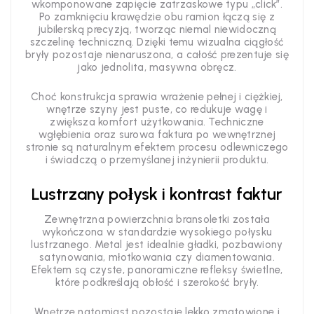
wkomponowane zapięcie zatrzaskowe typu „click”.
Po zamknięciu krawędzie obu ramion łączą się z
jubilerską precyzją, tworząc niemal niewidoczną
szczelinę techniczną. Dzięki temu wizualna ciągłość
bryły pozostaje nienaruszona, a całość prezentuje się
jako jednolita, masywna obręcz.
Choć konstrukcja sprawia wrażenie pełnej i ciężkiej,
wnętrze szyny jest puste, co redukuje wagę i
zwiększa komfort użytkowania. Techniczne
wgłębienia oraz surowa faktura po wewnętrznej
stronie są naturalnym efektem procesu odlewniczego
i świadczą o przemyślanej inżynierii produktu.
Lustrzany połysk i kontrast faktur
Zewnętrzna powierzchnia bransoletki została
wykończona w standardzie wysokiego połysku
lustrzanego. Metal jest idealnie gładki, pozbawiony
satynowania, młotkowania czy diamentowania.
Efektem są czyste, panoramiczne refleksy świetlne,
które podkreślają obłość i szerokość bryły.
Wnętrze natomiast pozostaje lekko zmatowione i