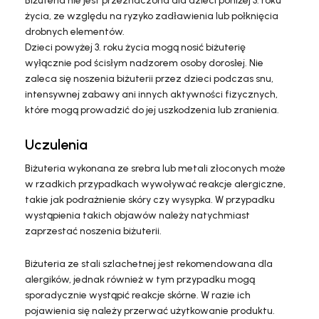
Biżuteria nie jest przeznaczona dla dzieci poniżej 3. roku
życia, ze względu na ryzyko zadławienia lub połknięcia
drobnych elementów.
Dzieci powyżej 3. roku życia mogą nosić biżuterię
wyłącznie pod ścisłym nadzorem osoby dorosłej. Nie
zaleca się noszenia biżuterii przez dzieci podczas snu,
intensywnej zabawy ani innych aktywności fizycznych,
które mogą prowadzić do jej uszkodzenia lub zranienia.
Uczulenia
Biżuteria wykonana ze srebra lub metali złoconych może
w rzadkich przypadkach wywoływać reakcje alergiczne,
takie jak podrażnienie skóry czy wysypka. W przypadku
wystąpienia takich objawów należy natychmiast
zaprzestać noszenia biżuterii.
Biżuteria ze stali szlachetnej jest rekomendowana dla
alergików, jednak również w tym przypadku mogą
sporadycznie wystąpić reakcje skórne. W razie ich
pojawienia się należy przerwać użytkowanie produktu.