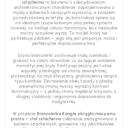
szlachetna
to biżuteria o zdecydowanym,
architektonicznym charakterze, zaprojektowana z
myślą o kobietach ceniących wyrazistą, a zarazem
ponadczasową estetykę. Jej konstrukcja opiera się
na idealnym rzucie kołowym oraz pełnej symetrii
osiowej, co nadaje całości harmonijny, lecz niezwykle
mocny wizualnie wyraz. To model, który nie
potrzebuje zdobień – jego siłą jest proporcja, masa i
perfekcyjnie dopracowana linia.
Szyna bransoletki zachowuje stałą szerokość i
grubość na całym obwodzie, co potęguje wrażenie
monolitycznej bryły. Profil poprzeczny jest silnie
wypukły, półokrągły od strony zewnętrznej,
przywodząc na myśl klasyczną, grubościenną obręcz
typu bombka. Zestawienie obłej fasady z płaską,
wewnętrzną stroną tworzy wyraźny kontrast
konstrukcyjny – z jednej strony miękkość krzywizn, z
drugiej stabilność i ergonomia dopasowania do
nadgarstka.
W projekcie
Bransoletka Bangle okrągła masywna
prosta – stal szlachetna
całkowicie zrezygnowano z
kamieni szlachetnych, grawerów czy jakichkolwiek