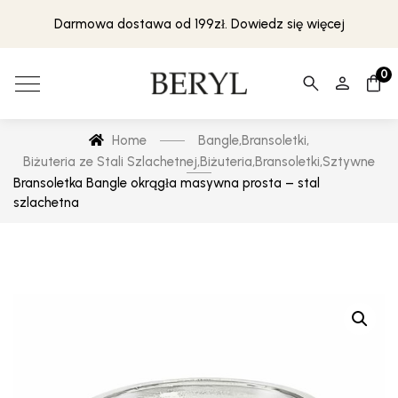
Darmowa dostawa od 199zł. Dowiedz się więcej
0
Home
Bangle
,
Bransoletki
,
Biżuteria ze Stali Szlachetnej
,
Biżuteria
,
Bransoletki
,
Sztywne
Bransoletka Bangle okrągła masywna prosta – stal
szlachetna