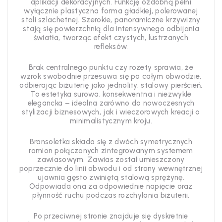
aplikacji dekoracyjnych. Funkcję ozdobną pełni
wyłącznie plastyczna forma gładkiej, polerowanej
stali szlachetnej. Szerokie, panoramiczne krzywizny
stają się powierzchnią dla intensywnego odbijania
światła, tworząc efekt czystych, lustrzanych
refleksów.
Brak centralnego punktu czy rozety sprawia, że
wzrok swobodnie przesuwa się po całym obwodzie,
odbierając biżuterię jako jednolity, stalowy pierścień.
To estetyka surowa, konsekwentna i niezwykle
elegancka – idealna zarówno do nowoczesnych
stylizacji biznesowych, jak i wieczorowych kreacji o
minimalistycznym kroju.
Bransoletka składa się z dwóch symetrycznych
ramion połączonych zintegrowanym systemem
zawiasowym. Zawias został umieszczony
poprzecznie do linii obwodu i od strony wewnętrznej
ujawnia gęsto zwiniętą stalową sprężynę.
Odpowiada ona za odpowiednie napięcie oraz
płynność ruchu podczas rozchylania biżuterii.
Po przeciwnej stronie znajduje się dyskretnie