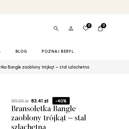
0
0
A
BLOG
POZNAJ BERYL
tka Bangle zaoblony trójkąt – stal szlachetna
Pierwotna
Aktualna
83,41
zł
-40%
139,00
zł
cena
cena
Bransoletka Bangle
wynosiła:
wynosi:
139,00 zł.
83,41 zł.
zaoblony trójkąt – stal
szlachetna