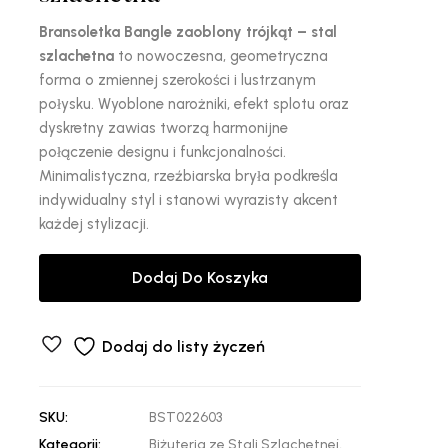
Bransoletka Bangle zaoblony trójkąt – stal
szlachetna
to nowoczesna, geometryczna
forma o zmiennej szerokości i lustrzanym
połysku. Wyoblone narożniki, efekt splotu oraz
dyskretny zawias tworzą harmonijne
połączenie designu i funkcjonalności.
Minimalistyczna, rzeźbiarska bryła podkreśla
indywidualny styl i stanowi wyrazisty akcent
każdej stylizacji.
Dodaj Do Koszyka
Dodaj do listy życzeń
SKU:
BST022603
Kategorii:
Biżuteria ze Stali Szlachetnej
,