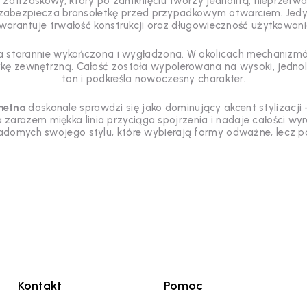
m zatrzaskowy, który po zamknięciu tworzy jednolitą, nieprzer
 zabezpiecza bransoletkę przed przypadkowym otwarciem. Je
warantuje trwałość konstrukcji oraz długowieczność użytkowani
ła starannie wykończona i wygładzona. W okolicach mechanizmó
ę zewnętrzną. Całość została wypolerowana na wysoki, jednoli
ton i podkreśla nowoczesny charakter.
hetna
doskonale sprawdzi się jako dominujący akcent stylizacji
 a zarazem miękka linia przyciąga spojrzenia i nadaje całości wy
iadomych swojego stylu, które wybierają formy odważne, lecz
Kontakt
Pomoc