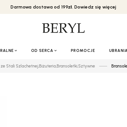
Darmowa dostawa od 199zł. Dowiedz się więcej
URALNE
OD SERCA
PROMOCJE
UBRANI
 ze Stali Szlachetnej
,
Biżuteria
,
Bransoletki
,
Sztywne
Bransole