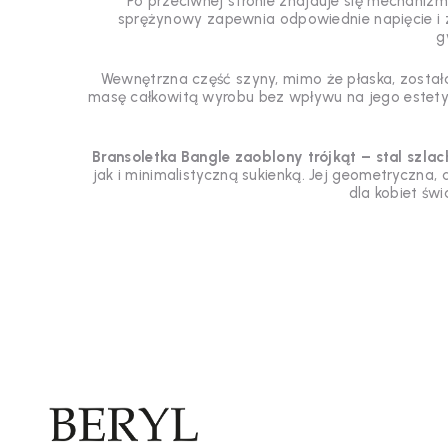
Po przeciwnej stronie znajduje się mechaniz
sprężynowy zapewnia odpowiednie napięcie i
g
Wewnętrzna część szyny, mimo że płaska, zosta
masę całkowitą wyrobu bez wpływu na jego estetyk
Bransoletka Bangle zaoblony trójkąt – stal szlac
jak i minimalistyczną sukienką. Jej geometryczna,
dla kobiet św