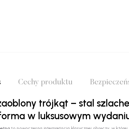
s
Cechy produktu
Bezpieczeń
zaoblony trójkąt – stal szlac
forma w luksusowym wydani
hetna
to nowoczesna interpretacja klasycznej obręczy, w której