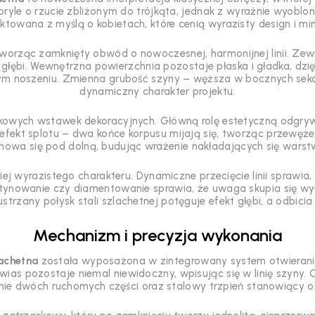
ej bryle o rzucie zbliżonym do trójkąta, jednak z wyraźnie wyoblo
jektowana z myślą o kobietach, które cenią wyrazisty design i mi
worząc zamknięty obwód o nowoczesnej, harmonijnej linii. Zewnęt
j głębi. Wewnętrzna powierzchnia pozostaje płaska i gładka, dz
m noszeniu. Zmienna grubość szyny – węższa w bocznych sekcj
dynamiczny charakter projektu.
kowych wstawek dekoracyjnych. Główną rolę estetyczną odgry
efekt splotu – dwa końce korpusu mijają się, tworząc przewęż
chowa się pod dolną, budując wrażenie nakładających się warst
ej wyrazistego charakteru. Dynamiczne przecięcie linii sprawia
atynowanie czy diamentowanie sprawia, że uwaga skupia się wyłąc
strzany połysk stali szlachetnej potęguje efekt głębi, a odbici
Mechanizm i precyzja wykonania
lachetna
została wyposażona w zintegrowany system otwierani
ias pozostaje niemal niewidoczny, wpisując się w linię szyny
ie dwóch ruchomych części oraz stalowy trzpień stanowiący oś