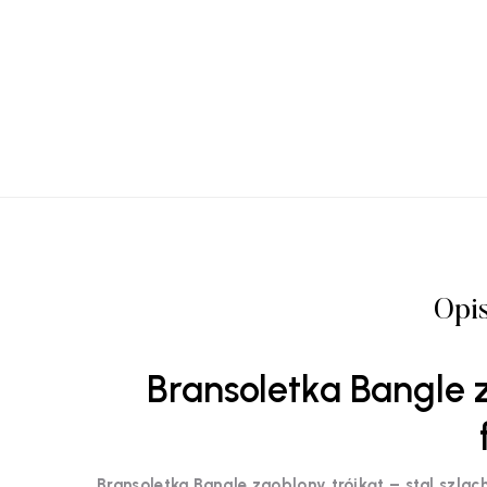
Opi
Bransoletka Bangle 
Bransoletka Bangle zaoblony trójkąt – stal szlac