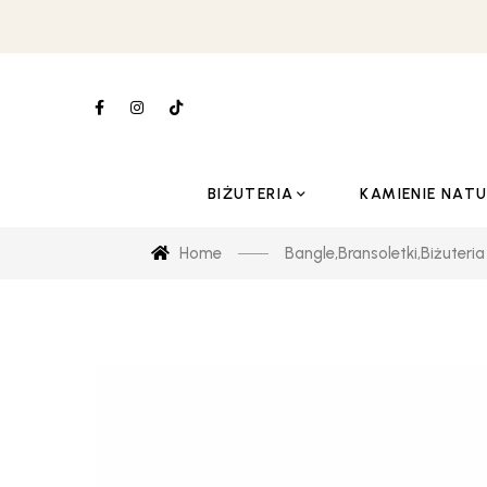
BIŻUTERIA
KAMIENIE NAT
Home
Bangle
,
Bransoletki
,
Biżuteria