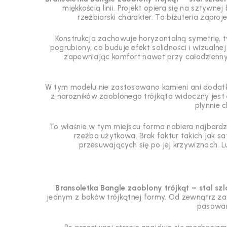
miękkością linii. Projekt opiera się na sztywn
rzeźbiarski charakter. To biżuteria zapro
Konstrukcja zachowuje horyzontalną symetrię, t
pogrubiony, co buduje efekt solidności i wizualne
zapewniając komfort nawet przy całodzienny
W tym modelu nie zastosowano kamieni ani dodat
z narożników zaoblonego trójkąta widoczny jest 
płynnie 
To właśnie w tym miejscu forma nabiera najbardzi
rzeźba użytkowa. Brak faktur takich jak s
przesuwających się po jej krzywiznach. Lu
Bransoletka Bangle zaoblony trójkąt – stal sz
jednym z boków trójkątnej formy. Od zewnątrz zaw
pasowan