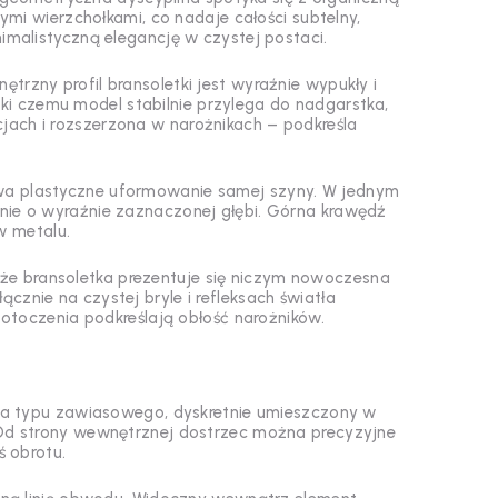
nymi wierzchołkami, co nadaje całości subtelny,
nimalistyczną elegancję w czystej postaci.
rzny profil bransoletki jest wyraźnie wypukły i
ięki czemu model stabilnie przylega do nadgarstka,
ach i rozszerzona w narożnikach – podkreśla
wa plastyczne uformowanie samej szyny. W jednym
enie o wyraźnie zaznaczonej głębi. Górna krawędź
w metalu.
, że bransoletka prezentuje się niczym nowoczesna
znie na czystej bryle i refleksach światła
a otoczenia podkreślają obłość narożników.
a typu zawiasowego, dyskretnie umieszczony w
. Od strony wewnętrznej dostrzec można precyzyjne
 obrotu.