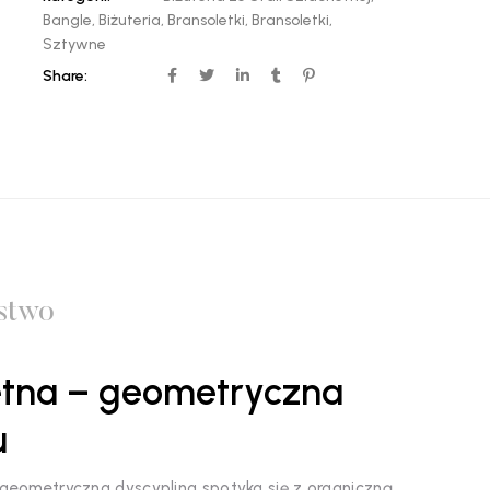
Bangle
,
Biżuteria
,
Bransoletki
,
Bransoletki
,
Sztywne
Share:
stwo
hetna – geometryczna
u
 geometryczna dyscyplina spotyka się z organiczną