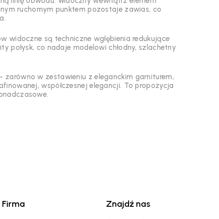
waną linię obwodu. Widoczny wewnątrz element
dynym ruchomym punktem pozostaje zawias, co
a.
w widoczne są techniczne wgłębienia redukujące
ty połysk, co nadaje modelowi chłodny, szlachetny
 – zarówno w zestawieniu z eleganckim garniturem,
rafinowanej, współczesnej elegancji. To propozycja
 ponadczasowe.
Firma
Znajdź nas