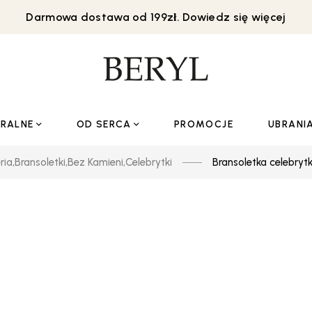
Darmowa dostawa od 199zł. Dowiedz się więcej
URALNE
OD SERCA
PROMOCJE
UBRANI
ria
,
Bransoletki
,
Bez Kamieni
,
Celebrytki
Bransoletka celebryt