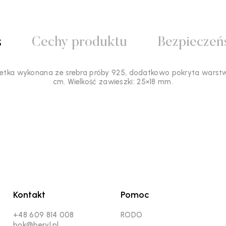
s
Cechy produktu
Bezpieczeń
soletka wykonana ze srebra próby 925, dodatkowo pokryta warst
cm. Wielkość zawieszki: 25×18 mm.
Kontakt
Pomoc
+48 609 814 008
RODO
bok@beryl.pl