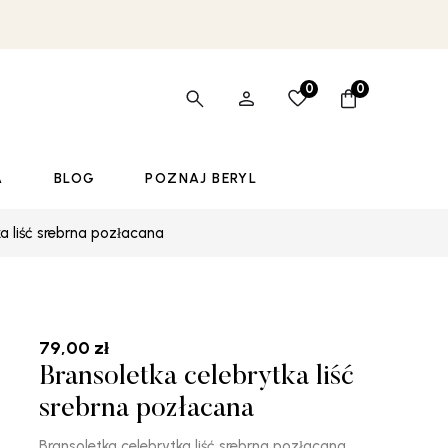
0
0
A
BLOG
POZNAJ BERYL
ka liść srebrna pozłacana
79,00
zł
Bransoletka celebrytka liść
srebrna pozłacana
Bransoletka celebrytka liść srebrna pozłacana