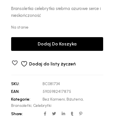
Bransoletka celebrytka srebrna ażurowe serce i
nieskończoność
Na stanie
Dodaj Do Koszyka
Dodaj do listy życzeń
SKU:
BC081734
EAN:
5905982417875
Kategorie:
Bez Kamieni
,
Biżuteria
,
Bransoletki
,
Celebrytki
Share: