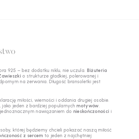
stwo
ra 925 – bez dodatku niklu, nie uczula.
Biżuteria
Zawieszki
o strukturze gładkiej, polerowanej i
 odpornym na zerwania.
Długość bransoletki jest
ację miłości, wierności i oddania drugiej osobie.
 jako jeden z bardziej popularnych
motywów
.
 jednoznacznym nawiązaniem do
nieskończoności
i
soby, której będziemy chcieli pokazać naszą miłość
kończoność z sercem
to jeden z najchętniej