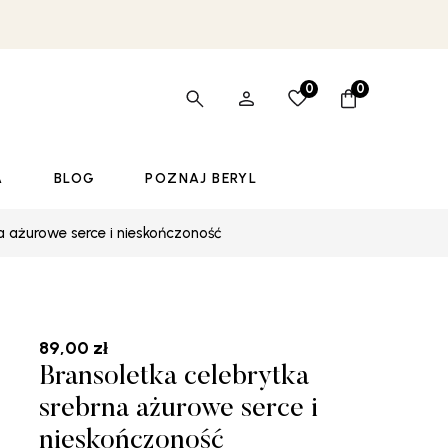
0
0
A
BLOG
POZNAJ BERYL
na ażurowe serce i nieskończoność
89,00
zł
Bransoletka celebrytka
srebrna ażurowe serce i
nieskończoność