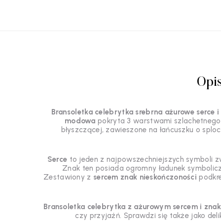
Opi
Bransoletka celebrytka srebrna ażurowe serce i
modowa
pokryta 3 warstwami szlachetnego ro
błyszczącej, zawieszone na łańcuszku o sploc
Serce
to jeden z najpowszechniejszych symboli zw
Znak ten posiada ogromny ładunek symboliczn
Zestawiony z
sercem znak nieskończoności
podkre
Bransoletka celebrytka z ażurowym sercem i zna
czy przyjaźń. Sprawdzi się także jako deli