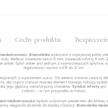
s
Cechy produktu
Bezpieczeń
 nieskończoność. Bransoletka
wykonana z najwyższej próby sreb
du. Wielkość zawieszki serca 15 mm, zawieszki Infinity 11 mm.
ie ankier. Splot ankier jest jednym z najmocniejszych splotów,
regulowana i wynosi od 18 do 21 cm.
iązanych z wyrażaniem uczuć. Od wieków stanowi swoistą deklar
y, ale często stanowi również element różnego rodzaju ozdób,
śla jego głębszy, metaforyczny charakter.
Symbol infinity
jest
stałości – w tym przypadku w miłości.
kiem nieskończoności
będzie cudownym prezentem dla bliskiej o
katny, elegancki dodatek do każdej stylizacji.
Bransoletka nies