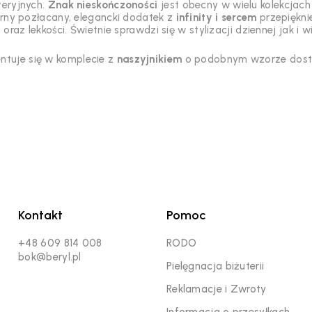
eryjnych.
Znak nieskończoności
jest obecny w wielu kolekcja
rebrny pozłacany, elegancki dodatek z
infinity i sercem
przepiękni
 oraz lekkości. Świetnie sprawdzi się w stylizacji dziennej jak i 
entuje się w komplecie z
naszyjnikiem
o podobnym wzorze dost
Kontakt
Pomoc
+48 609 814 008
RODO
bok@beryl.pl
Pielęgnacja biżuterii
Reklamacje i Zwroty