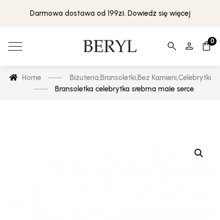
Darmowa dostawa od 199zł. Dowiedz się więcej
0
Home
Biżuteria
,
Bransoletki
,
Bez Kamieni
,
Celebrytki
Bransoletka celebrytka srebrna małe serce