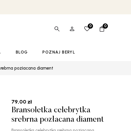
0
0
A
BLOG
POZNAJ BERYL
 srebrna pozłacana diament
79,00
zł
Bransoletka celebrytka
srebrna pozłacana diament
Bransoletka celebrytka srebrna pozłacana