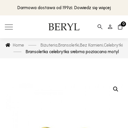
Darmowa dostawa od 199zł. Dowiedz się więcej
0
Home
Biżuteria
,
Bransoletki
,
Bez Kamieni
,
Celebrytki
Bransoletka celebrytka srebrna pozłacana motyl