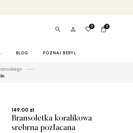
0
0
A
BLOG
POZNAJ BERYL
warovskiego
łki
149,00
zł
Bransoletka koralikowa
srebrna pozłacana