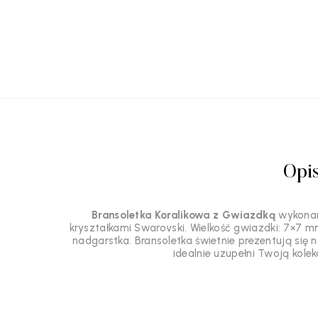
Opi
Bransoletka Koralikowa z Gwiazdką
wykonan
kryształkami Swarovski. Wielkość gwiazdki: 7×7 mm
nadgarstka. Bransoletka świetnie prezentują się
idealnie uzupełni Twoją kolekc