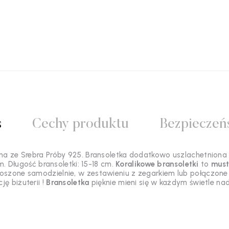
s
Cechy produktu
Bezpieczeń
a ze Srebra Próby 925. Bransoletka dodatkowo uszlachetniona
. Długość bransoletki: 15-18 cm.
Koralikowe bransoletki
to
must
 noszone samodzielnie, w zestawieniu z zegarkiem lub połączone
ję biżuterii !
Bransoletka
pięknie mieni się w każdym świetle nad