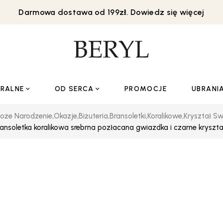
Darmowa dostawa od 199zł. Dowiedz się więcej
URALNE
OD SERCA
PROMOCJE
UBRANI
oże Narodzenie
,
Okazje
,
Biżuteria
,
Bransoletki
,
Koralikowe
,
Kryształ S
ansoletka koralikowa srebrna pozłacana gwiazdka i czarne kryszta