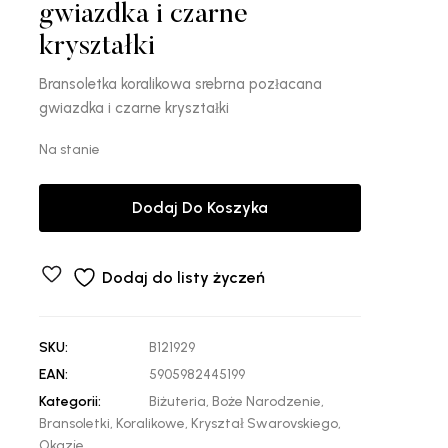
gwiazdka i czarne
kryształki
Bransoletka koralikowa srebrna pozłacana
gwiazdka i czarne kryształki
Na stanie
Dodaj Do Koszyka
Dodaj do listy życzeń
SKU:
B121929
EAN:
5905982445199
Kategorii:
Biżuteria
,
Boże Narodzenie
,
Bransoletki
,
Koralikowe
,
Kryształ Swarovskiego
,
Okazje