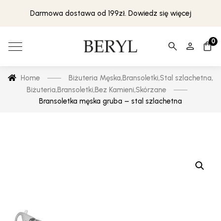
Darmowa dostawa od 199zł. Dowiedz się więcej
0
Home
Biżuteria Męska
,
Bransoletki
,
Stal szlachetna
,
Biżuteria
,
Bransoletki
,
Bez Kamieni
,
Skórzane
Bransoletka męska gruba – stal szlachetna