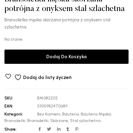
potrójna z onyksem stal szlachetna
Bransoletka męska skórzana potrójna z onyksem stal
szlachetna
Na stanie
Dodaj Do Koszyka
Dodaj do listy życzeń
SKU:
BM082202
EAN:
5905982470689
Kategorii:
Bez Kamieni
,
Biżuteria
,
Biżuteria Męska
,
Bransoletki
,
Bransoletki
,
Skórzane
,
Stal szlachetna
Share: