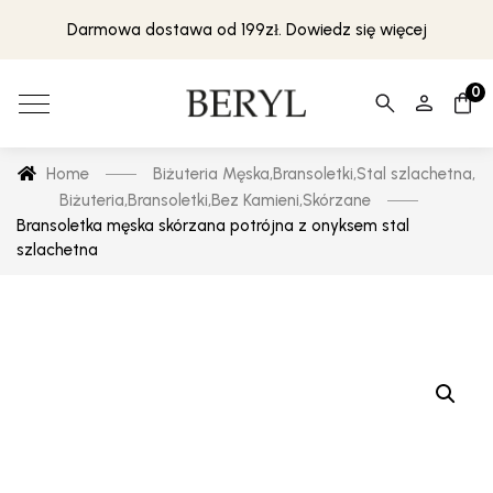
Darmowa dostawa od 199zł. Dowiedz się więcej
0
Home
Biżuteria Męska
,
Bransoletki
,
Stal szlachetna
,
Biżuteria
,
Bransoletki
,
Bez Kamieni
,
Skórzane
Bransoletka męska skórzana potrójna z onyksem stal
szlachetna