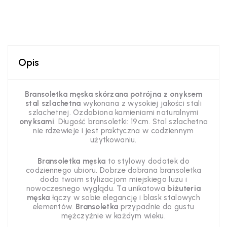
Opis
Bransoletka męska skórzana potrójna z onyksem
stal szlachetna
wykonana z wysokiej jakości stali
szlachetnej. Ozdobiona kamieniami naturalnymi
onyksami
. Długość bransoletki: 19cm. Stal szlachetna
nie rdzewieje i jest praktyczna w codziennym
użytkowaniu.
Bransoletka męska
to stylowy dodatek do
codziennego ubioru. Dobrze dobrana bransoletka
doda twoim stylizacjom miejskiego luzu i
nowoczesnego wyglądu. Ta unikatowa
biżuteria
męska
łączy w sobie elegancję i blask stalowych
elementów.
Bransoletka
przypadnie do gustu
mężczyźnie w każdym wieku.