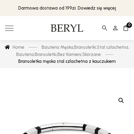
Darmowa dostawa od 199zł. Dowiedz się więcej
0
Home
Biżuteria Męska
,
Bransoletki
,
Stal szlachetna
,
Biżuteria
,
Bransoletki
,
Bez Kamieni
,
Skórzane
Bransoletka męska stal szlachetna z kauczukiem