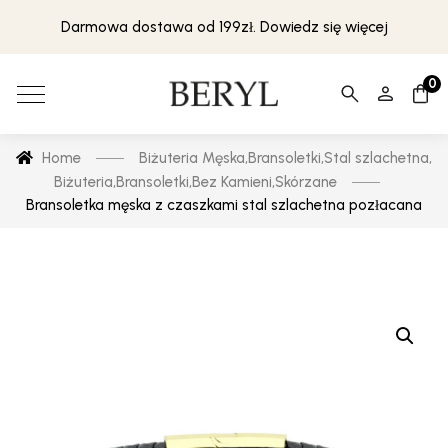
Darmowa dostawa od 199zł. Dowiedz się więcej
0
Home
Biżuteria Męska
,
Bransoletki
,
Stal szlachetna
,
Biżuteria
,
Bransoletki
,
Bez Kamieni
,
Skórzane
Bransoletka męska z czaszkami stal szlachetna pozłacana