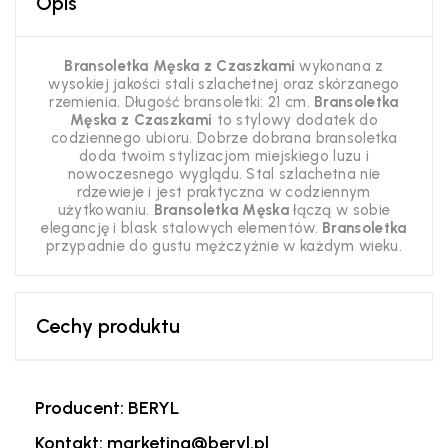
Opis
Bransoletka Męska z Czaszkami
wykonana z
wysokiej jakości stali szlachetnej oraz skórzanego
rzemienia. Długość bransoletki: 21 cm.
Bransoletka
Męska z Czaszkami
to stylowy dodatek do
codziennego ubioru. Dobrze dobrana bransoletka
doda twoim stylizacjom miejskiego luzu i
nowoczesnego wyglądu. Stal szlachetna nie
rdzewieje i jest praktyczna w codziennym
użytkowaniu.
Bransoletka Męska
łączą w sobie
elegancję i blask stalowych elementów.
Bransoletka
przypadnie do gustu mężczyźnie w każdym wieku.
Cechy produktu
Producent: BERYL
Kontakt: marketing@beryl.pl