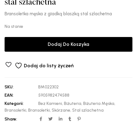
stal szlachetna
Bransoletka męska z gładką blaszką stal szlachetna
Na stanie
Dodaj Do Koszyka
Dodaj do listy życzeń
SKU:
BM022302
EAN:
5905982474588
Kategorii:
Bez Kamieni
,
Biżuteria
,
Biżuteria Męska
,
Bransoletki
,
Bransoletki
,
Skórzane
,
Stal szlachetna
Share: