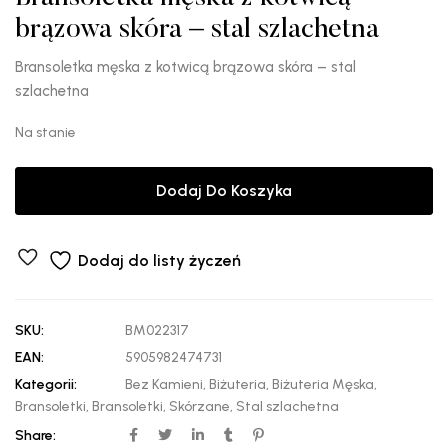
brązowa skóra – stal szlachetna
Bransoletka męska z kotwicą brązowa skóra – stal
szlachetna
Na stanie
Dodaj Do Koszyka
Dodaj do listy życzeń
SKU:
BM022317
EAN:
5905982474731
Kategorii:
Bez Kamieni
,
Biżuteria
,
Biżuteria Męska
,
Bransoletki
,
Bransoletki
,
Skórzane
,
Stal szlachetna
Share: