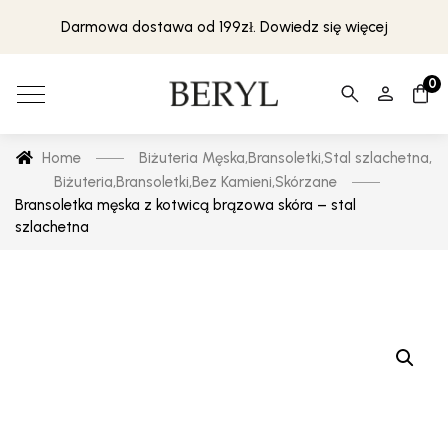
Darmowa dostawa od 199zł. Dowiedz się więcej
0
Home
Biżuteria Męska
,
Bransoletki
,
Stal szlachetna
,
Biżuteria
,
Bransoletki
,
Bez Kamieni
,
Skórzane
Bransoletka męska z kotwicą brązowa skóra – stal
szlachetna