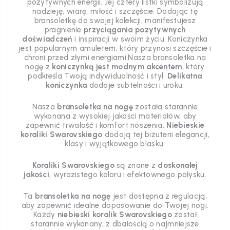
pozytywnych energii. Jej cztery listki symbolizują
nadzieję, wiarę, miłość i szczęście. Dodając tę
bransoletkę do swojej kolekcji, manifestujesz
pragnienie
przyciągania pozytywnych
doświadczeń
i inspiracji w swoim życiu. Koniczynka
jest popularnym amuletem, który przynosi szczęście i
chroni przed złymi energiami.Nasza bransoletka na
nogę z
koniczynką jest modnym akcentem
, który
podkreśla Twoją indywidualność i styl.
Delikatna
koniczynka
dodaje subtelności i uroku.
Nasza
bransoletka na nogę
została starannie
wykonana z wysokiej jakości materiałów, aby
zapewnić trwałość i komfort noszenia.
Niebieskie
koraliki Swarovskiego
dodają tej biżuterii elegancji,
klasy i wyjątkowego blasku.
Koraliki Swarovskiego
są znane z
doskonałej
jakości
, wyrazistego koloru i efektownego połysku.
Ta
bransoletka na nogę
jest dostępna z regulacją,
aby zapewnić idealne dopasowanie do Twojej nogi.
Każdy
niebieski koralik Swarovskiego
został
starannie wykonany, z dbałością o najmniejsze