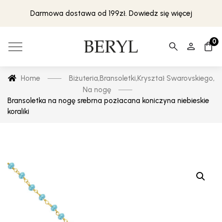
Darmowa dostawa od 199zł. Dowiedz się więcej
0
Home
Biżuteria
,
Bransoletki
,
Kryształ Swarovskiego
,
Na nogę
Bransoletka na nogę srebrna pozłacana koniczyna niebieskie
koraliki