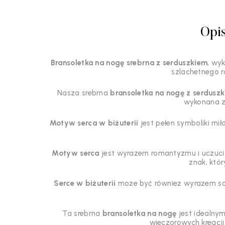
Opi
Bransoletka na nogę srebrna z serduszkiem
, wy
szlachetnego r
Nasza srebrna
bransoletka na nogę z serdusz
wykonana z w
Motyw serca w biżuterii
jest pełen symboliki mił
Motyw serca
jest wyrazem romantyzmu i uczuci
znak, któ
Serce w biżuterii
może być również wyrazem samo
Ta srebrna
bransoletka na nogę
jest idealnym
wieczorowych kreacji