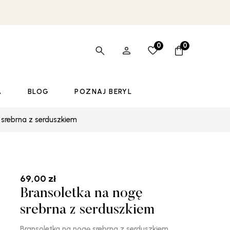
0
0
A
BLOG
POZNAJ BERYL
 srebrna z serduszkiem
69,00
zł
Bransoletka na nogę
srebrna z serduszkiem
Bransoletka na nogę srebrna z serduszkiem