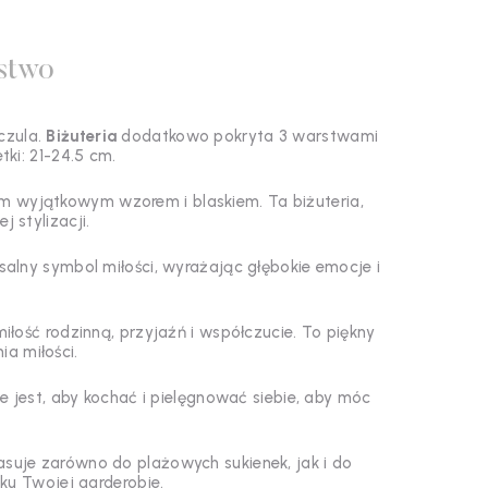
stwo
czula.
Biżuteria
dodatkowo pokryta 3 warstwami
ki: 21-24.5 cm.
m wyjątkowym wzorem i blaskiem. Ta biżuteria,
j stylizacji.
rsalny symbol miłości, wyrażając głębokie emocje i
iłość rodzinną, przyjaźń i współczucie. To piękny
a miłości.
 jest, aby kochać i pielęgnować siebie, aby móc
asuje zarówno do plażowych sukienek, jak i do
ku Twojej garderobie.