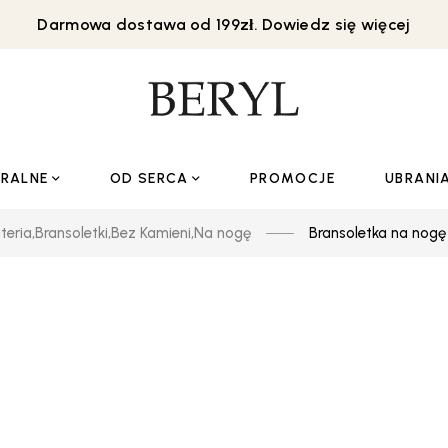
Darmowa dostawa od 199zł. Dowiedz się więcej
URALNE
OD SERCA
PROMOCJE
UBRANI
teria
,
Bransoletki
,
Bez Kamieni
,
Na nogę
Bransoletka na nogę