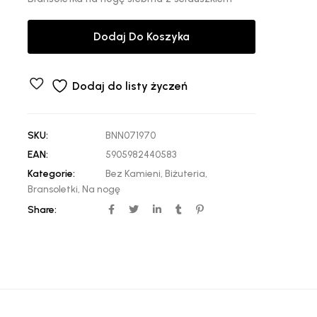
Dodaj Do Koszyka
Dodaj do listy życzeń
SKU:
BNN071970
EAN:
5905982440583
Kategorie:
Bez Kamieni
,
Biżuteria
,
Bransoletki
,
Na nogę
Share: