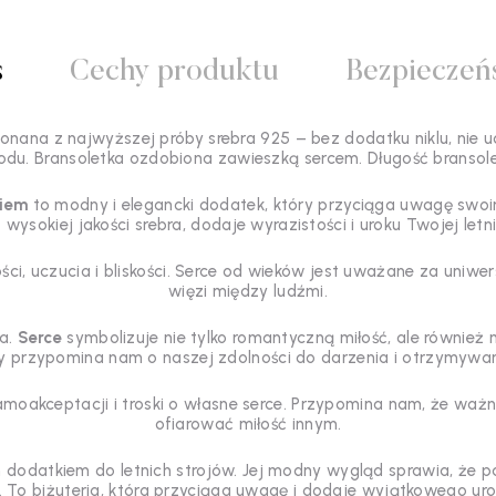
s
Cechy produktu
Bezpieczeń
konana z najwyższej próby srebra 925 – bez dodatku niklu, nie u
odu. Bransoletka ozdobiona zawieszką sercem. Długość bransolet
kiem
to modny i elegancki dodatek, który przyciąga uwagę swoi
ysokiej jakości srebra, dodaje wyrazistości i uroku Twojej letnie
ości, uczucia i bliskości. Serce od wieków jest uważane za uniwe
więzi między ludźmi.
a.
Serce
symbolizuje nie tylko romantyczną miłość, ale również m
ry przypomina nam o naszej zdolności do darzenia i otrzymywani
akceptacji i troski o własne serce. Przypomina nam, że ważne
ofiarować miłość innym.
 dodatkiem do letnich strojów. Jej modny wygląd sprawia, że p
. To biżuteria, która przyciąga uwagę i dodaje wyjątkowego uro