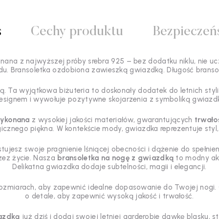
s
Cechy produktu
Bezpieczeń
onana z najwyższej próby srebra 925 – bez dodatku niklu, nie uc
du. Bransoletka ozdobiona zawieszką gwiazdką. Długość bransole
ą. Ta wyjątkowa biżuteria to doskonały dodatek do letnich sty
esignem i wywołuje pozytywne skojarzenia z symboliką gwiazdk
wykonana
z wysokiej jakości materiałów, gwarantujących
trwało
gicznego piękna. W kontekście mody, gwiazdka reprezentuje styl,
stujesz swoje pragnienie lśniącej obecności i dążenie do spełni
zez życie. Nasza
bransoletka na nogę z gwiazdką
to modny akc
Delikatna gwiazdka dodaje subtelności, magii i elegancji.
ozmiarach, aby zapewnić idealne dopasowanie do Twojej nogi. 
o detale, aby zapewnić wysoką jakość i trwałość.
iazdką
już dziś i dodaj swojej letniej garderobie dawkę blasku, 