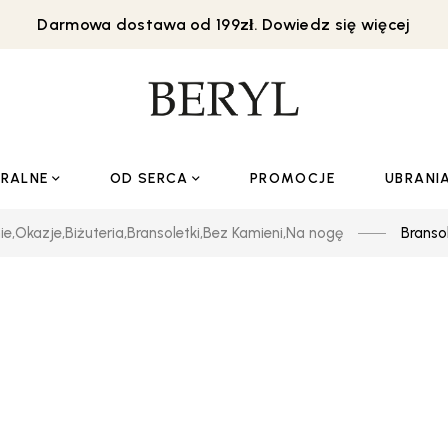
Darmowa dostawa od 199zł. Dowiedz się więcej
URALNE
OD SERCA
PROMOCJE
UBRANI
ie
,
Okazje
,
Biżuteria
,
Bransoletki
,
Bez Kamieni
,
Na nogę
Branso