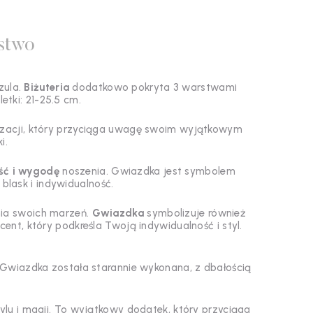
stwo
zula.
Biżuteria
dodatkowo pokryta 3 warstwami
tki: 21-25.5 cm.
lizacji, który przyciąga uwagę swoim wyjątkowym
i.
ść i wygodę
noszenia. Gwiazdka jest symbolem
 blask i indywidualność.
enia swoich marzeń.
Gwiazdka
symbolizuje również
ent, który podkreśla Twoją indywidualność i styl.
Gwiazdka została starannie wykonana, z dbałością
stylu i magii. To wyjątkowy dodatek, który przyciąga