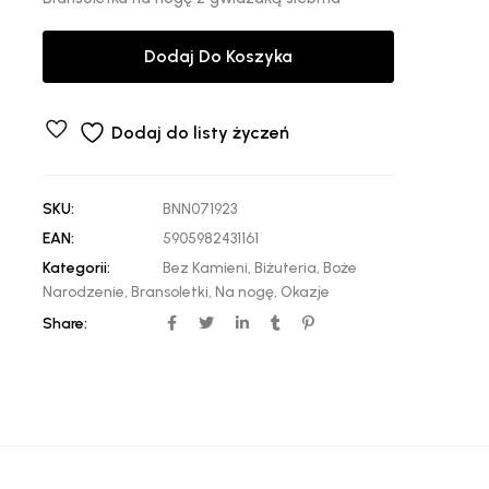
Dodaj Do Koszyka
Dodaj do listy życzeń
SKU:
BNN071923
EAN:
5905982431161
Kategorii:
Bez Kamieni
,
Biżuteria
,
Boże
Narodzenie
,
Bransoletki
,
Na nogę
,
Okazje
Share: