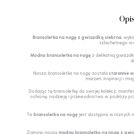
Opi
Bransoletka na nogę z gwiazdką srebrna
, wyk
szlachetnego ro
Modna bransoletka na nogę
z delikatną gwiazdk
d
Nasza bransoletka na nogę została
starannie 
marzeń, inspiracji i ma
Dodając tę bransoletkę do swojej kolekcji, manife
ochronę, nadzieję i przewodnictwo w podróży pr
Ta
bransoletka na nogę
jest dostępna w różnych r
Zamów naszą
modną bransoletkę na nogę z gw