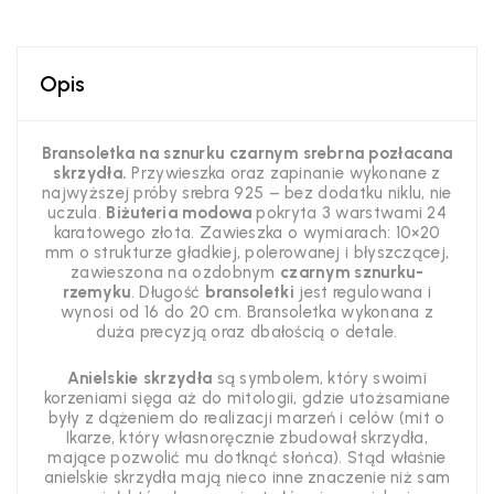
Opis
Bransoletka na sznurku czarnym srebrna pozłacana
skrzydła.
Przywieszka oraz zapinanie wykonane z
najwyższej próby srebra 925 – bez dodatku niklu, nie
uczula.
Biżuteria modowa
pokryta 3 warstwami 24
karatowego złota. Zawieszka o wymiarach: 10×20
mm o strukturze gładkiej, polerowanej i błyszczącej,
zawieszona na ozdobnym
czarnym sznurku-
rzemyku
. Długość
bransoletki
jest regulowana i
wynosi od 16 do 20 cm. Bransoletka wykonana z
duża precyzją oraz dbałością o detale.
Anielskie skrzydła
są symbolem, który swoimi
korzeniami sięga aż do mitologii, gdzie utożsamiane
były z dążeniem do realizacji marzeń i celów (mit o
Ikarze, który własnoręcznie zbudował skrzydła,
mające pozwolić mu dotknąć słońca). Stąd właśnie
anielskie skrzydła mają nieco inne znaczenie niż sam