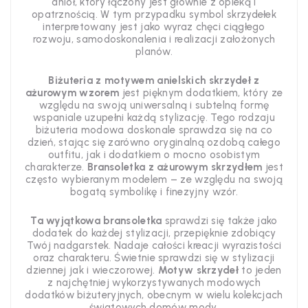
anioł, który łączony jest głównie z opieką i
opatrznością. W tym przypadku symbol skrzydełek
interpretowany jest jako wyraz chęci ciągłego
rozwoju, samodoskonalenia i realizacji założonych
planów.
Biżuteria z motywem anielskich skrzydeł z
ażurowym wzorem
jest pięknym dodatkiem, który ze
względu na swoją uniwersalną i subtelną formę
wspaniale uzupełni każdą stylizację. Tego rodzaju
biżuteria modowa doskonale sprawdza się na co
dzień, stając się zarówno oryginalną ozdobą całego
outfitu, jak i dodatkiem o mocno osobistym
charakterze.
Bransoletka z ażurowym skrzydłem
jest
często wybieranym modelem – ze względu na swoją
bogatą symbolikę i finezyjny wzór.
Ta wyjątkowa bransoletka
sprawdzi się także jako
dodatek do każdej stylizacji, przepięknie zdobiący
Twój nadgarstek. Nadaje całości kreacji wyrazistości
oraz charakteru. Świetnie sprawdzi się w stylizacji
dziennej jak i wieczorowej.
Motyw skrzydeł
to jeden
z najchętniej wykorzystywanych modowych
dodatków biżuteryjnych, obecnym w wielu kolekcjach
światowych domów mody.