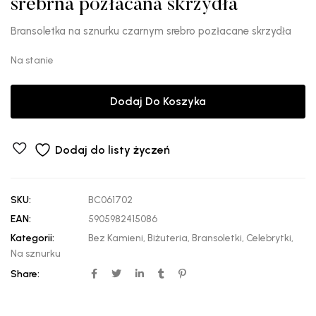
srebrna pozłacana skrzydła
Bransoletka na sznurku czarnym srebro pozłacane skrzydła
Na stanie
Dodaj Do Koszyka
Dodaj do listy życzeń
SKU:
BC061702
EAN:
5905982415086
Kategorii:
Bez Kamieni
,
Biżuteria
,
Bransoletki
,
Celebrytki
,
Na sznurku
Share: