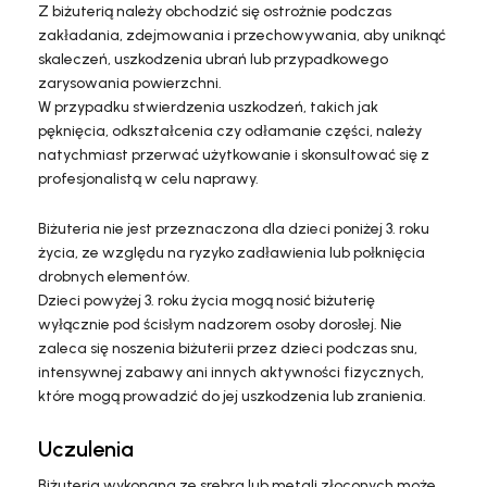
Z biżuterią należy obchodzić się ostrożnie podczas
zakładania, zdejmowania i przechowywania, aby uniknąć
skaleczeń, uszkodzenia ubrań lub przypadkowego
zarysowania powierzchni.
W przypadku stwierdzenia uszkodzeń, takich jak
pęknięcia, odkształcenia czy odłamanie części, należy
natychmiast przerwać użytkowanie i skonsultować się z
profesjonalistą w celu naprawy.
Biżuteria nie jest przeznaczona dla dzieci poniżej 3. roku
życia, ze względu na ryzyko zadławienia lub połknięcia
drobnych elementów.
Dzieci powyżej 3. roku życia mogą nosić biżuterię
wyłącznie pod ścisłym nadzorem osoby dorosłej. Nie
zaleca się noszenia biżuterii przez dzieci podczas snu,
intensywnej zabawy ani innych aktywności fizycznych,
które mogą prowadzić do jej uszkodzenia lub zranienia.
Uczulenia
Biżuteria wykonana ze srebra lub metali złoconych może