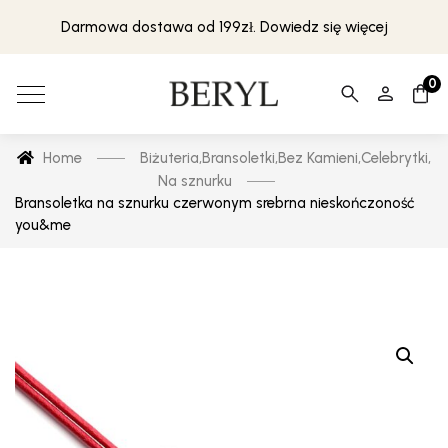
Darmowa dostawa od 199zł. Dowiedz się więcej
0
Home
Biżuteria
,
Bransoletki
,
Bez Kamieni
,
Celebrytki
,
Na sznurku
Bransoletka na sznurku czerwonym srebrna nieskończoność
you&me