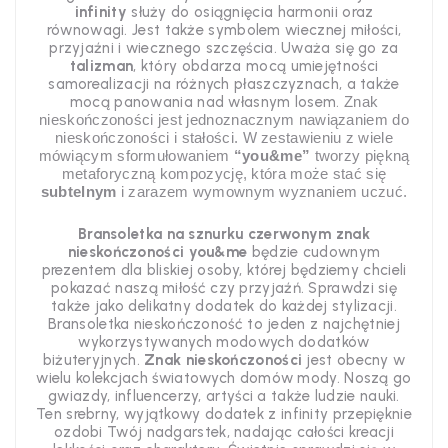
infinity
służy do osiągnięcia harmonii oraz
równowagi. Jest także symbolem wiecznej miłości,
przyjaźni i wiecznego szczęścia. Uważa się go za
talizman
, który obdarza mocą umiejętności
samorealizacji na różnych płaszczyznach, a także
mocą panowania nad własnym losem.
Znak
nieskończoności jest jednoznacznym nawiązaniem
do
nieskończoności i stałości. W
zestawieniu z wiele
mówiącym sformułowaniem
“you&me”
tworzy piękną
metaforyczną
kompozycję, która może stać się
subtelnym
i zarazem
wymownym wyznaniem uczuć.
Bransoletka na sznurku czerwonym znak
nieskończoności
you&me
będzie cudownym
prezentem dla bliskiej osoby, której będziemy chcieli
pokazać naszą miłość czy przyjaźń. Sprawdzi się
także jako delikatny dodatek do każdej stylizacji.
Bransoletka nieskończoność to jeden z najchętniej
wykorzystywanych modowych dodatków
biżuteryjnych.
Znak nieskończoności
jest obecny w
wielu kolekcjach światowych domów mody. Noszą go
gwiazdy, influencerzy, artyści a także ludzie nauki.
Ten srebrny, wyjątkowy dodatek z infinity przepięknie
ozdobi Twój nadgarstek, nadając całości kreacji