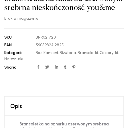
srebrna nieskończoność you&me
Brak w magazynie
SKU:
BNR021720
EAN:
5905982412825
Kategorii:
Bez Kamieni
,
Biżuteria
,
Bransoletki
,
Celebrytki
,
Na sznurku
Share:
Opis
Bransoletka na sznurku czerwonym srebrna