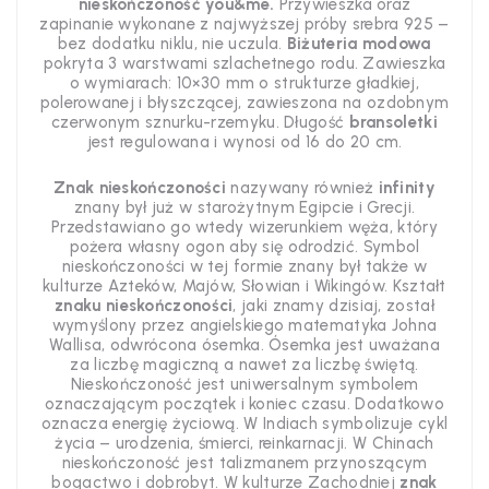
nieskończoność you&me.
Przywieszka oraz
zapinanie wykonane z najwyższej próby srebra 925 –
bez dodatku niklu, nie uczula.
Biżuteria modowa
pokryta 3 warstwami szlachetnego rodu. Zawieszka
o wymiarach: 10×30 mm o strukturze gładkiej,
polerowanej i błyszczącej, zawieszona na ozdobnym
czerwonym sznurku-rzemyku. Długość
bransoletki
jest regulowana i wynosi od 16 do 20 cm.
Znak nieskończoności
nazywany również
infinity
znany był już w starożytnym Egipcie i Grecji.
Przedstawiano go wtedy wizerunkiem węża, który
pożera własny ogon aby się odrodzić. Symbol
nieskończoności w tej formie znany był także w
kulturze Azteków, Majów, Słowian i Wikingów. Kształt
znaku nieskończoności
, jaki znamy dzisiaj, został
wymyślony przez angielskiego matematyka Johna
Wallisa, odwrócona ósemka. Ósemka jest uważana
za liczbę magiczną a nawet za liczbę świętą.
Nieskończoność jest uniwersalnym symbolem
oznaczającym początek i koniec czasu. Dodatkowo
oznacza energię życiową. W Indiach symbolizuje cykl
życia – urodzenia, śmierci, reinkarnacji. W Chinach
nieskończoność jest talizmanem przynoszącym
bogactwo i dobrobyt. W kulturze Zachodniej
znak