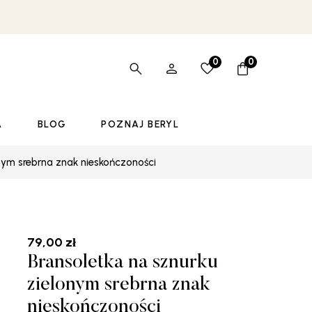
0
0
A
BLOG
POZNAJ BERYL
nym srebrna znak nieskończoności
79,00
zł
Bransoletka na sznurku
zielonym srebrna znak
nieskończoności