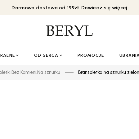
Darmowa dostawa od 199zł. Dowiedz się więcej
URALNE
OD SERCA
PROMOCJE
UBRANI
oletki
,
Bez Kamieni
,
Na sznurku
Bransoletka na sznurku zielo