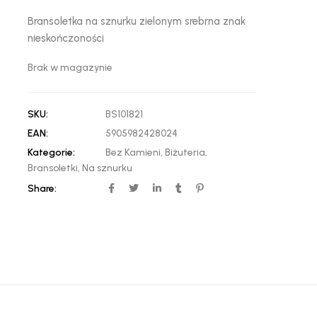
Bransoletka na sznurku zielonym srebrna znak
nieskończoności
Brak w magazynie
SKU:
BS101821
EAN:
5905982428024
Kategorie:
Bez Kamieni
,
Biżuteria
,
Bransoletki
,
Na sznurku
Share: