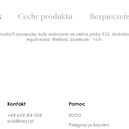
s
Cechy produktu
Bezpieczeń
urka.Przywieszka, kulki wykonane ze srebra próby 925, dodatko
regulowana. Wielkość zawieszki : 1 cm.
Kontakt
Pomoc
+48 609 814 008
RODO
bok@beryl.pl
Pielęgnacja biżuterii