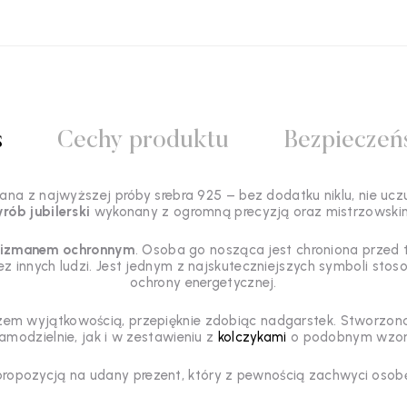
s
Cechy produktu
Bezpieczeń
na z najwyższej próby srebra 925 – bez dodatku niklu, nie uczul
rób jubilerski
wykonany z ogromną precyzją oraz mistrzowski
lizmanem ochronnym
. Osoba go nosząca jest chroniona przed t
z innych ludzi. Jest jednym z najskuteczniejszych symboli sto
ochrony energetycznej.
em wyjątkowością, przepięknie zdobiąc nadgarstek. Stworzona, 
amodzielnie, jak i w zestawieniu z
kolczykami
o podobnym wzorz
propozycją na udany prezent, który z pewnością zachwyci oso