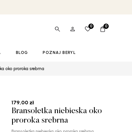
0
0
A
BLOG
POZNAJ BERYL
ska oko proroka srebrna
179,00
zł
Bransoletka niebieska oko
proroka srebrna
Bransoletka niebieska oko proroka srebrna