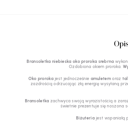
Opi
Bransoletka niebieska oko proroka srebrna
wykona
Ozdobiona okiem proroka.
Wy
Oko proroka
jest jednocześnie
amuletem
oraz
ta
zazdrością odrzucając złą energię wysyłaną prze
Bransoletka
zachwyca swoją wyrazistością a zaraz
świetnie prezentuje się noszona s
Biżuteria
jest wspaniałą 