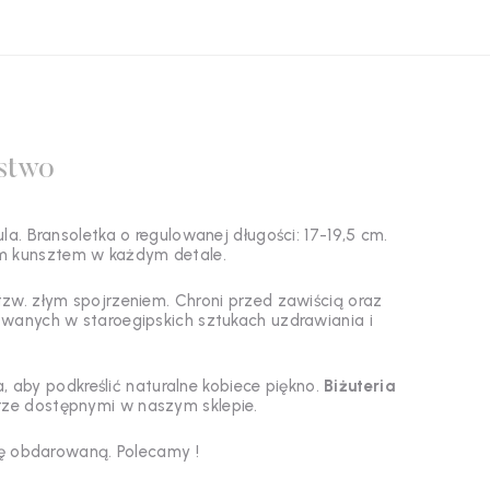
stwo
a. Bransoletka o regulowanej długości: 17-19,5 cm.
m kunsztem w każdym detale.
zw. złym spojrzeniem. Chroni przed zawiścią oraz
sowanych w staroegipskich sztukach uzdrawiania i
aby podkreślić naturalne kobiece piękno.
Biżuteria
e dostępnymi w naszym sklepie.
bę obdarowaną. Polecamy !