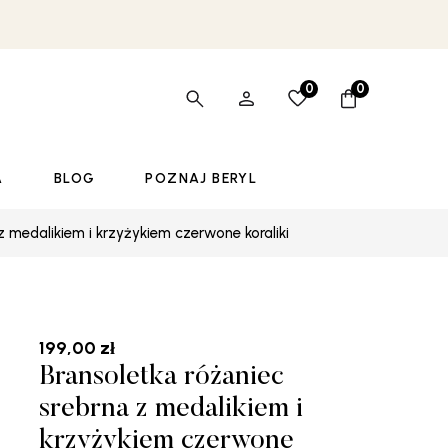
0
0
A
BLOG
POZNAJ BERYL
z medalikiem i krzyżykiem czerwone koraliki
199,00
zł
Bransoletka różaniec
srebrna z medalikiem i
krzyżykiem czerwone