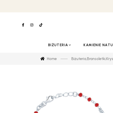
BIŻUTERIA
KAMIENIE NAT
Home
Biżuteria
,
Bransoletki
,
Kry