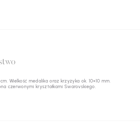
stwo
 cm. Wielkość medalika oraz krzyżyka ok. 10×10 mm.
biona czerwonymi kryształkami Swarovskiego.