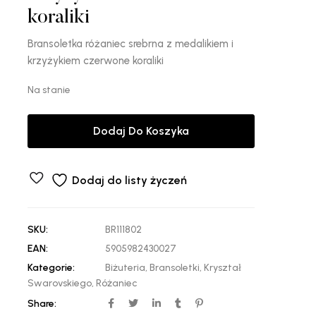
koraliki
Bransoletka różaniec srebrna z medalikiem i
krzyżykiem czerwone koraliki
Na stanie
Dodaj Do Koszyka
Dodaj do listy życzeń
SKU:
BR111802
EAN:
5905982430027
Kategorie:
Biżuteria
,
Bransoletki
,
Kryształ
Swarovskiego
,
Różaniec
Share: