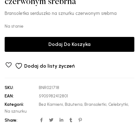
czerwonym srebrna
Bransoletka serduszko na sznurku czerwonym srebrna
Na stanie
Dodaj Do Koszyka
Dodaj do listy życzeń
SKU:
BNR021718
EAN:
5905982412801
Kategorii:
Bez Kamieni
,
Biżuteria
,
Bransoletki
,
Celebrytki
,
Na sznurku
Share: