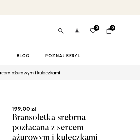
0
0
A
BLOG
POZNAJ BERYL
ercem ażurowym i kuleczkami
199,00
zł
Bransoletka srebrna
pozłacana z sercem
ażurowym i kuleczkami