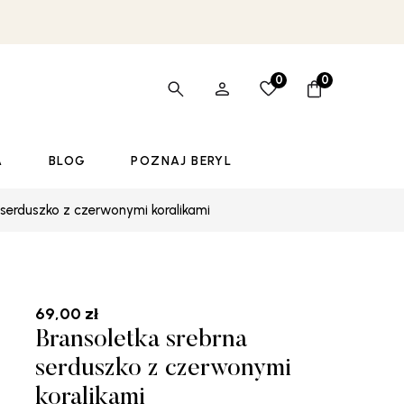
0
0
A
BLOG
POZNAJ BERYL
 serduszko z czerwonymi koralikami
69,00
zł
Bransoletka srebrna
serduszko z czerwonymi
koralikami