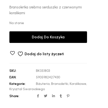
Bransoletka srebrna serduszko z czerwonymi
koralikami
Na stanie
Dodaj Do Koszyka
Dodaj do listy życzeń
SKU:
BK051803
EAN:
5905982427430
Kategorie:
Biżuteria
,
Bransoletki
,
Koralikowe
,
Kryształ Swarovskiego
Share: