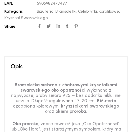
EAN:
5905982477497
Kategorii:
Biżuteria
,
Bransoletki
,
Celebrytki
,
Koralikowe
,
Kryształ Swarovskiego
Share:
Opis
Bransoletka srebrna z chabrowymi kryształkami
swarovskiego oko opatrzności
wykonana z
najwyższej próby srebra 925 – bez dodatku niklu, nie
uczula. Długość regulowana: 17-20 cm.
Biżuteria
ozdobiona kolorowymi
kryształkami swarovskiego
oraz
okiem proroka.
Oko proroka
, znane również jako „Oko Opatrzności”
lub „Oko Hora”, jest starożytnym symbolem, który ma