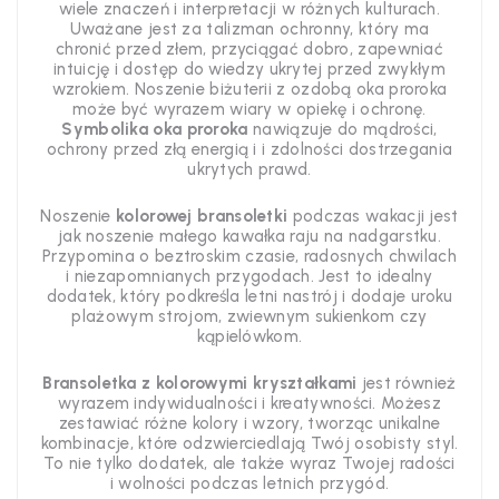
wiele znaczeń i interpretacji w różnych kulturach.
Uważane jest za talizman ochronny, który ma
chronić przed złem, przyciągać dobro, zapewniać
intuicję i dostęp do wiedzy ukrytej przed zwykłym
wzrokiem. Noszenie biżuterii z ozdobą oka proroka
może być wyrazem wiary w opiekę i ochronę.
Symbolika oka proroka
nawiązuje do mądrości,
ochrony przed złą energią i i zdolności dostrzegania
ukrytych prawd.
Noszenie
kolorowej bransoletki
podczas wakacji jest
jak noszenie małego kawałka raju na nadgarstku.
Przypomina o beztroskim czasie, radosnych chwilach
i niezapomnianych przygodach. Jest to idealny
dodatek, który podkreśla letni nastrój i dodaje uroku
plażowym strojom, zwiewnym sukienkom czy
kąpielówkom.
Bransoletka z kolorowymi kryształkami
jest również
wyrazem indywidualności i kreatywności. Możesz
zestawiać różne kolory i wzory, tworząc unikalne
kombinacje, które odzwierciedlają Twój osobisty styl.
To nie tylko dodatek, ale także wyraz Twojej radości
i wolności podczas letnich przygód.