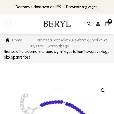
Darmowa dostawa od 199zł. Dowiedz się więcej
0
Home
Biżuteria
,
Bransoletki
,
Celebrytki
,
Koralikowe
,
Kryształ Swarovskiego
Bransoletka srebrna z chabrowymi kryształkami swarovskiego
oko opatrzności