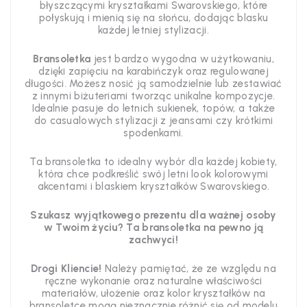
błyszczącymi kryształkami Swarovskiego, które
połyskują i mienią się na słońcu, dodając blasku
każdej letniej stylizacji.
Bransoletka
jest bardzo wygodna w użytkowaniu,
dzięki zapięciu na karabińczyk oraz regulowanej
długości. Możesz nosić ją samodzielnie lub zestawiać
z innymi biżuteriami tworząc unikalne kompozycje.
Idealnie pasuje do letnich sukienek, topów, a także
do casualowych stylizacji z jeansami czy krótkimi
spodenkami.
Ta bransoletka to idealny wybór dla każdej kobiety,
która chce podkreślić swój letni look kolorowymi
akcentami i blaskiem kryształków Swarovskiego.
Szukasz wyjątkowego prezentu dla ważnej osoby
w Twoim życiu? Ta bransoletka na pewno ją
zachwyci!
Drogi Kliencie!
Należy pamiętać, że ze względu na
ręczne wykonanie oraz naturalne właściwości
materiałów, ułożenie oraz kolor kryształków na
bransoletce mogą nieznacznie różnić się od modelu