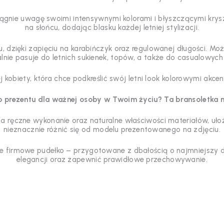
gnie uwagę swoimi intensywnymi kolorami i błyszczącymi kryszt
na słońcu, dodając blasku każdej letniej stylizacji.
dzięki zapięciu na karabińczyk oraz regulowanej długości. Moż
lnie pasuje do letnich sukienek, topów, a także do casualowych 
j kobiety, która chce podkreślić swój letni look kolorowymi akce
 prezentu dla ważnej osoby w Twoim życiu? Ta bransoletka n
 ręczne wykonanie oraz naturalne właściwości materiałów, uło
nieznacznie różnić się od modelu prezentowanego na zdjęciu.
e firmowe pudełko – przygotowane z dbałością o najmniejszy de
elegancji oraz zapewnić prawidłowe przechowywanie.