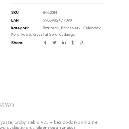
SKU:
B052314
EAN:
5905982477398
Kategorii:
Biżuteria
,
Bransoletki
,
Celebrytki
,
Koralikowe
,
Kryształ Swarovskiego
Share:
stwo
ższej próby srebra 925 – bez dodatku niklu, nie
swarovskiego oraz
okiem opatrzności
.