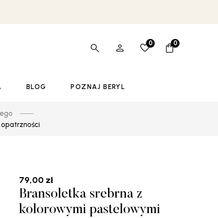
0
0
A
BLOG
POZNAJ BERYL
iego
 opatrzności
79,00
zł
Bransoletka srebrna z
kolorowymi pastelowymi