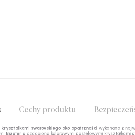
s
Cechy produktu
Bezpieczeń
 kryształkami swarovskiego oko opatrzności
wykonana z najwy
cm.
Biżuteria
ozdobiona kolorowymi pastelowymi kryształkami 