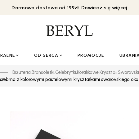
Darmowa dostawa od 199zł. Dowiedz się więcej
URALNE
OD SERCA
PROMOCJE
UBRANI
Biżuteria
,
Bransoletki
,
Celebrytki
,
Koralikowe
,
Kryształ Swarovsk
 srebrna z kolorowymi pastelowymi kryształkami swarovskiego oko