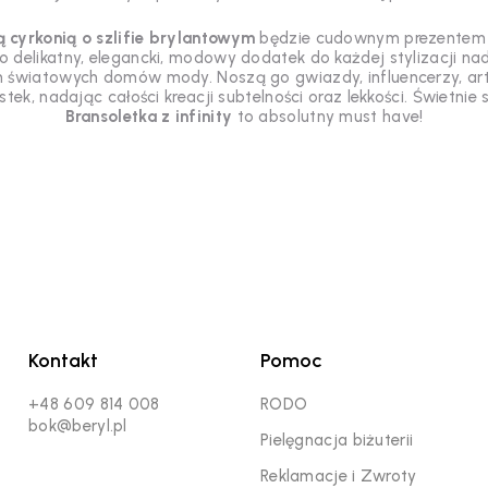
ą cyrkonią o szlifie brylantowym
będzie cudownym prezentem dla
ko delikatny, elegancki, modowy dodatek do każdej stylizacji n
h światowych domów mody. Noszą go gwiazdy, influencerzy, artyś
ek, nadając całości kreacji subtelności oraz lekkości. Świetnie s
Bransoletka z infinity
to absolutny must have!
Kontakt
Pomoc
+48 609 814 008
RODO
bok@beryl.pl
Pielęgnacja biżuterii
Reklamacje i Zwroty