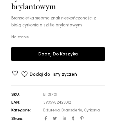
brylantowym
Bransoletka srebrna znak nieskończoności z
białą cyrkonią o szlifie brylantowym
Na stanie
Dodaj Do Koszyka
Dodaj do listy życzeń
SKU:
BI101701
EAN:
5905982423012
Kategorie:
Biżuteria
,
Bransoletki
,
Cyrkonia
Share: