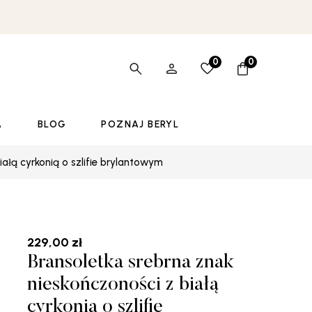
0
0
A
BLOG
POZNAJ BERYL
iałą cyrkonią o szlifie brylantowym
229,00
zł
Bransoletka srebrna znak
nieskończoności z białą
cyrkonią o szlifie