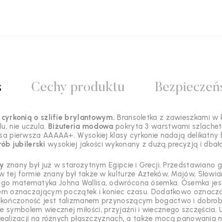
s
Cechy produktu
Bezpieczeń
 cyrkonią o szlifie brylantowym.
Bransoletka z zawieszkami w k
u, nie uczula.
Biżuteria modowa
pokryta 3 warstwami szlachetn
asa pierwsza AAAAA+. Wysokiej klasy cyrkonie nadają delikatny b
ób jubilerski
wysokiej jakości wykonany z dużą precyzją i dbało
ty
znany był już w starożytnym Egipcie i Grecji. Przedstawiano
w tej formie znany był także w kulturze Azteków, Majów, Słowian
kiego matematyka Johna Wallisa, odwrócona ósemka. Ósemka jes
em oznaczającym początek i koniec czasu. Dodatkowo oznacza e
 nieskończoność jest talizmanem przynoszącym bogactwo i dobro
że symbolem wiecznej miłości, przyjaźni i wiecznego szczęścia.
realizacji na różnych płaszczyznach, a także mocą panowania 