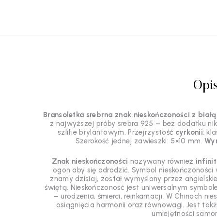
Opi
Bransoletka srebrna znak nieskończoności z białą
z najwyższej próby srebra 925 – bez dodatku nikl
szlifie brylantowym. Przejrzystość
cyrkonii
: kl
Szerokość jednej zawieszki: 5×10 mm.
Wyr
Znak nieskończoności
nazywany również
infini
ogon aby się odrodzić. Symbol nieskończoności 
znamy dzisiaj, został wymyślony przez angiels
świętą. Nieskończoność jest uniwersalnym symbol
– urodzenia, śmierci, reinkarnacji. W Chinach
osiągnięcia harmonii oraz równowagi. Jest tak
umiejętności samo