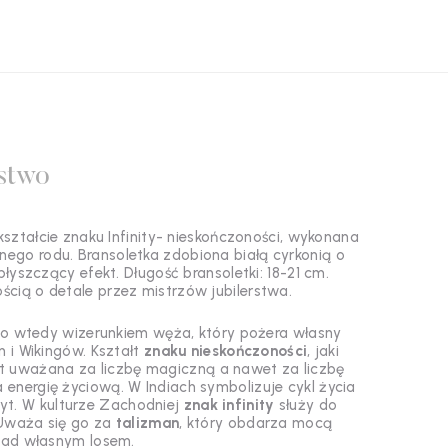
stwo
ształcie znaku Infinity- nieskończoności, wykonana
ego rodu. Bransoletka zdobiona białą cyrkonią o
łyszczący efekt. Długość bransoletki: 18-21 cm.
ścią o detale przez mistrzów jubilerstwa.
 go wtedy wizerunkiem węża, który pożera własny
 i Wikingów. Kształt
znaku nieskończoności
, jaki
t uważana za liczbę magiczną a nawet za liczbę
nergię życiową. W Indiach symbolizuje cykl życia
byt. W kulturze Zachodniej
znak infinity
służy do
 Uważa się go za
talizman
, który obdarza mocą
nad własnym losem.