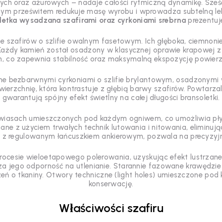
ych oraz ażurowych – nadaje całości rytmiczną dynamikę. Sze
nym prześwitem redukuje masę wyrobu i wprowadza subtelną lekk
letka wysadzana szafirami oraz cyrkoniami srebrna
prezentuje
ie szafirów o szlifie owalnym fasetowym. Ich głęboka, ciemnon
i. Każdy kamień został osadzony w klasycznej oprawie krapowej
h, co zapewnia stabilność oraz maksymalną ekspozycję powierz
e bezbarwnymi cyrkoniami o szlifie brylantowym, osadzonymi 
owierzchnię, która kontrastuje z głębią barwy szafirów. Powtarza
gwarantują spójny efekt świetlny na całej długości bransoletki.
awiasach umieszczonych pod każdym ogniwem, co umożliwia płynn
ne z użyciem trwałych technik lutowania i nitowania, eliminuj
e z regulowanym łańcuszkiem ankierowym, pozwala na precyzyj
ocesie wieloetapowego polerowania, uzyskując efekt lustrza
ksza jego odporność na utlenianie. Starannie fazowane krawędz
eń o tkaniny. Otwory techniczne (light holes) umieszczone pod k
konserwację.
Właściwości szafiru