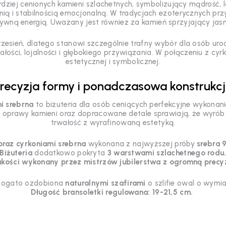
rdziej cenionych kamieni szlachetnych, symbolizujący mądrość,
ą i stabilnością emocjonalną. W tradycjach ezoterycznych przy
ywną energią. Uważany jest również za kamień sprzyjający jasn
zesień, dlatego stanowi szczególnie trafny wybór dla osób urod
ałości, lojalności i głębokiego przywiązania. W połączeniu z cy
estetycznej i symbolicznej.
recyzja formy i ponadczasowa konstrukc
i srebrna
to biżuteria dla osób ceniących perfekcyjne wykonan
rawy kamieni oraz dopracowane detale sprawiają, że wyrób te
trwałość z wyrafinowaną estetyką.
oraz cyrkoniami srebrna
wykonana z najwyższej próby
srebra 
Biżuteria
dodatkowo pokryta
3 warstwami szlachetnego rodu
jakości wykonany przez mistrzów jubilerstwa z ogromną precyz
bogato ozdobiona
naturalnymi szafirami
o szlifie owal o wym
Długość bransoletki regulowana: 19-21,5 cm.