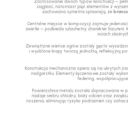
Zastosowanie dwóch typów konstrukcji – pełn
ciągłość, natomiast pięć elementów z wyraź
zachowana symetria sprawiają, że
branso
Centralne miejsce w kompozycji zajmuje jedenaśc
świetle – podkreśla szlachetny charakter biżuteri
osiach skośnyc
Zewnętrzne wieńce ogniw zostały gęsto wysadzon
i wyoblone krapy tworzą jednolitą, refleksyjną p
Konstrukcja mechaniczna opiera się na ukrytych z
nadgarstku. Elementy łączeniowe zostały wykona
federing, współpracując
Powierzchnia metalu została dopracowana w pr
nadaje srebru chłodny, biały odcień oraz zwię
noszenia, eliminując ryzyko podrażnień czy zahacz