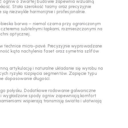
ść ogniw o zwartej budowie zapewnia wizualną
ość. Stała szerokość taśmy oraz precyzyjnie
 się niezwykle harmonijnie i profesjonalnie.
iebieska barwa – niemal czarna przy ograniczonym
 z czterema subtelnymi łapkami, rozmieszczonymi na
chni optycznej.
w technice micro-pavé. Precyzyjnie wyprowadzane
lność kąta nachylenia faset oraz symetria szlifów
ą artykulację i naturalne układanie się wyrobu na
ących ryzyko rozpięcia segmentów. Zapięcie typu
ne dopasowanie długości.
nego połysku. Dodatkowe rodowanie galwaniczne
ie i wygładzone spody ogniw zapewniają komfort
amieniami wspierają transmisję światła i ułatwiają