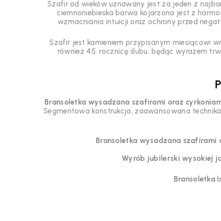
Szafir od wieków uznawany jest za jeden z najba
ciemnoniebieska barwa kojarzona jest z harmoni
wzmacniania intuicji oraz ochrony przed negat
Szafir jest kamieniem przypisanym miesiącowi wr
również 45. rocznicę ślubu, będąc wyrazem trw
P
Bransoletka wysadzana szafirami oraz cyrkoniam
Segmentowa konstrukcja, zaawansowana technika op
Bransoletka wysadzana szafirami 
Wyrób jubilerski wysokiej 
Bransoletka