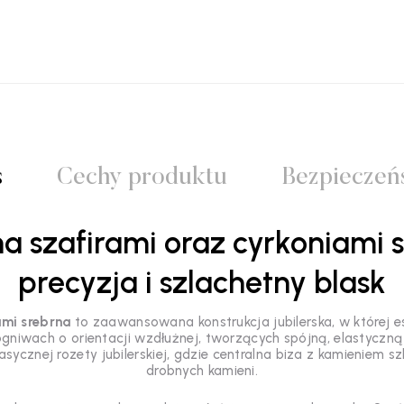
s
Cechy produktu
Bezpieczeń
a szafirami oraz cyrkoniami
precyzja i szlachetny blask
ami srebrna
to zaawansowana konstrukcja jubilerska, w której es
ogniwach o orientacji wzdłużnej, tworzących spójną, elastyczn
sycznej rozety jubilerskiej, gdzie centralna biza z kamieniem 
drobnych kamieni.