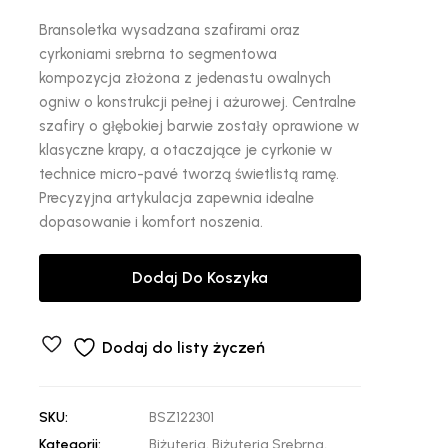
Bransoletka wysadzana szafirami oraz
cyrkoniami srebrna to segmentowa
kompozycja złożona z jedenastu owalnych
ogniw o konstrukcji pełnej i ażurowej. Centralne
szafiry o głębokiej barwie zostały oprawione w
klasyczne krapy, a otaczające je cyrkonie w
technice micro-pavé tworzą świetlistą ramę.
Precyzyjna artykulacja zapewnia idealne
dopasowanie i komfort noszenia.
Dodaj Do Koszyka
Dodaj do listy życzeń
SKU:
BSZ122301
Kategorii:
Biżuteria
,
Biżuteria Srebrna
,