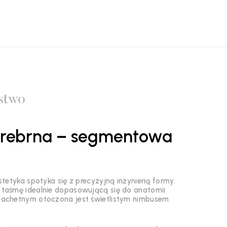
stwo
 srebrna – segmentowa
tetyka spotyka się z precyzyjną inżynierią formy.
ą taśmę idealnie dopasowującą się do anatomii
szlachetnym otoczona jest świetlistym nimbusem