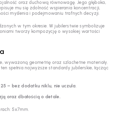
 lojalność oraz duchową równowagę. Jego głęboka,
pisuje mu się zdolność wspierania koncentracji,
ości myślenia i podejmowaniu trafnych decyzji.
zonych w tym okresie. W jubilerstwie symbolizuje
rkoniami tworzy kompozycję o wysokiej wartości
ja
ie, wyważoną geometrię oraz szlachetne materiały.
n spełnia najwyższe standardy jubilerskie, łącząc
925 – bez dodatku niklu, nie uczula
.
.
ją oraz dbałością o detale.
iarach: 5x7mm.