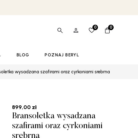
0
0
A
BLOG
POZNAJ BERYL
soletka wysadzana szafirami oraz cyrkoniami srebrna
899,00
zł
Bransoletka wysadzana
szafirami oraz cyrkoniami
srebrna