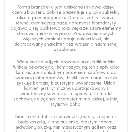
Forma bransoletki jest delikatna i liniowa, dzięki
czemu biżuteria dobrze prezentuje się jako subtelny
akcent przy nadgarstku. Drobne szafiry tworzą
równą, ciemniejszą bazę, natomiast labradoryty
pojawiają się punktowo jako większe, szare elementy
o bardziej miękkim wyrazie. Zestawienie małych i
większych kamieni nadaje całości lekki, ale
dopracowany charakter, bez wrażenia nadmiernej
ozdobności.
Widoczne na zdjęciu brązowe przekładki pełnią
funkcję dekoracyjną i kompozycyjną. Ich ciepły kolor
kontrastuje z chłodnym odcieniem szafirów oraz
szarością labradorytów, dzięki czemu bransoletka
zyskuje bardziej biżuteryjne wykończenie. Układ
kamieni jest rytmiczny, uporządkowany i
symetryczny wizualnie, co sprawia, że model
zachowuje elegancki charakter mimo lekkiej, letniej
stylistyki boho.
Bransoletka dobrze sprawdzi się w stylizacjach z
białą koszulą, lnianą sukienką, prostym topem,
jedwabną bluzką, minimalistycznym golfem oraz