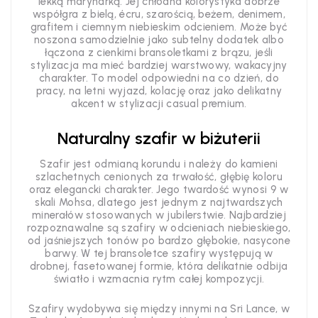
lekką marynarką. Jej chłodna kolorystyka dobrze
współgra z bielą, écru, szarością, beżem, denimem,
grafitem i ciemnym niebieskim odcieniem. Może być
noszona samodzielnie jako subtelny dodatek albo
łączona z cienkimi bransoletkami z brązu, jeśli
stylizacja ma mieć bardziej warstwowy, wakacyjny
charakter. To model odpowiedni na co dzień, do
pracy, na letni wyjazd, kolację oraz jako delikatny
akcent w stylizacji casual premium.
Naturalny szafir w biżuterii
Szafir jest odmianą korundu i należy do kamieni
szlachetnych cenionych za trwałość, głębię koloru
oraz elegancki charakter. Jego twardość wynosi 9 w
skali Mohsa, dlatego jest jednym z najtwardszych
minerałów stosowanych w jubilerstwie. Najbardziej
rozpoznawalne są szafiry w odcieniach niebieskiego,
od jaśniejszych tonów po bardzo głębokie, nasycone
barwy. W tej bransoletce szafiry występują w
drobnej, fasetowanej formie, która delikatnie odbija
światło i wzmacnia rytm całej kompozycji.
Szafiry wydobywa się między innymi na Sri Lance, w