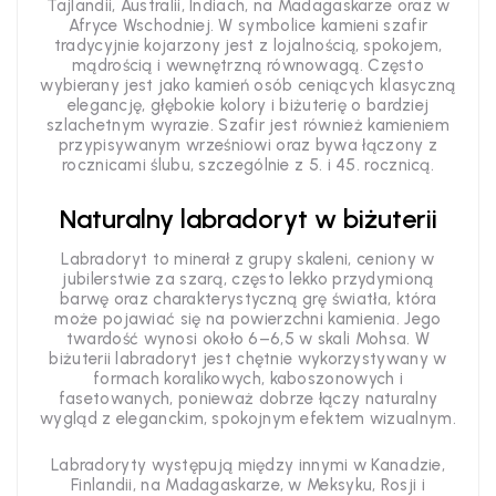
Tajlandii, Australii, Indiach, na Madagaskarze oraz w
Afryce Wschodniej. W symbolice kamieni szafir
tradycyjnie kojarzony jest z lojalnością, spokojem,
mądrością i wewnętrzną równowagą. Często
wybierany jest jako kamień osób ceniących klasyczną
elegancję, głębokie kolory i biżuterię o bardziej
szlachetnym wyrazie. Szafir jest również kamieniem
przypisywanym wrześniowi oraz bywa łączony z
rocznicami ślubu, szczególnie z 5. i 45. rocznicą.
Naturalny labradoryt w biżuterii
Labradoryt to minerał z grupy skaleni, ceniony w
jubilerstwie za szarą, często lekko przydymioną
barwę oraz charakterystyczną grę światła, która
może pojawiać się na powierzchni kamienia. Jego
twardość wynosi około 6–6,5 w skali Mohsa. W
biżuterii labradoryt jest chętnie wykorzystywany w
formach koralikowych, kaboszonowych i
fasetowanych, ponieważ dobrze łączy naturalny
wygląd z eleganckim, spokojnym efektem wizualnym.
Labradoryty występują między innymi w Kanadzie,
Finlandii, na Madagaskarze, w Meksyku, Rosji i