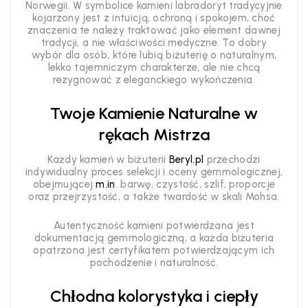
Norwegii. W symbolice kamieni labradoryt tradycyjnie
kojarzony jest z intuicją, ochroną i spokojem, choć
znaczenia te należy traktować jako element dawnej
tradycji, a nie właściwości medyczne. To dobry
wybór dla osób, które lubią biżuterię o naturalnym,
lekko tajemniczym charakterze, ale nie chcą
rezygnować z eleganckiego wykończenia.
Twoje Kamienie Naturalne w
rękach Mistrza
Każdy kamień w biżuterii
Beryl.pl
przechodzi
indywidualny proces selekcji i oceny gemmologicznej,
obejmującej
m.in
. barwę, czystość, szlif, proporcje
oraz przejrzystość, a także twardość w skali Mohsa.
Autentyczność kamieni potwierdzana jest
dokumentacją gemmologiczną, a każda biżuteria
opatrzona jest certyfikatem potwierdzającym ich
pochodzenie i naturalność.
Chłodna kolorystyka i ciepły