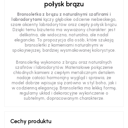
połysk brązu
Bransoletka z brązu z naturalnymi szafirami i
labradorytami
łączy głębokie odcienie niebieskiego,
szare akcenty labradorytów oraz ciepły połysk brązu.
Dzięki temu biżuteria ma wyważony charakter: jest
delikatna, ale widoczna, naturalna, ale nadal
elegancka. To propozycja dla osób, które szukają
bransoletki z kamieniami naturalnymi w
spokojniejszej, bardziej wysmakowanej kolorystyce.
Bransoletkę wykonano z brązu oraz naturalnych
szafirów i labradorytów. Materiałowe połączenie
chłodnych kamieni z ciepłym metalicznym detalem
nadaje całości harmonijny wygląd i sprawia, że
model dobrze wpisuje się zarówno w styl boho, jak i
w codzienną elegancję. Bransoletka ma lekką formę,
regularny układ i dekoracyjne wykończenie o
subtelnym, dopracowanym charakterze.
Cechy produktu