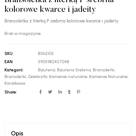
Bransoletka z literką P srebrna
kolorowe kwarce i jadeity
Bransoletka z literką P srebrna kolorowe kwarce i jadeity
Brak w magazynie
SKU:
B062105
EAN:
5905982457048
Kategorii:
Biżuteria
,
Biżuteria Srebrna
,
Bransoletki
,
Bransoletki
,
Celebrytki
,
Kamienie naturalne
,
Kamienie Naturalne
,
Koralikowe
Share:
Opis