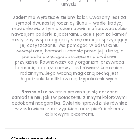
umysłu.
Jadeit
ma wyraziście zielony kolor. Uważany jest za
symbol dwunastej rocznicy ślubu – wedle tradycji
małżonkowie z tym stażem powinni ofiarować sobie
nawzajem podarki z jadeitami.
Jadeit
jest za kamień
mistyczny,
wspomagający sferę emocji i sprzyjający
jej oczyszczaniu. Ma pomagać w odzyskaniu
wewnętrznej harmonii i chronić przed jej utratą, a
ponadto przyciągać szczęście i prawdziwe
przyjaźnie. Równoważy cały organizm, przywraca
harmonię, odpręża nerwy. Jest również kamieniem
rodzinnym. Jego ważną magiczną cechą jest
łagodzenie konfliktów międzypokoleniowych.
Bransoletka
świetnie prezentuje się noszona
samodzielnie, jak i w połączeniu z innymi kolorowymi
ozdobami nadgarstka. Świetnie sprawdzi się również
w zestawieniu z naszyjnikiem oraz pierścionkiem z
kolorowymi akcentami.