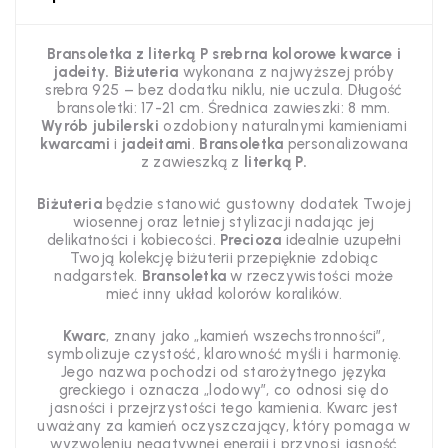
Bransoletka z literką P srebrna kolorowe kwarce i
jadeity. Biżuteria
wykonana z najwyższej próby
srebra 925 – bez dodatku niklu, nie uczula. Długość
bransoletki: 17-21 cm. Średnica zawieszki: 8 mm.
Wyrób jubilerski
ozdobiony naturalnymi kamieniami
kwarcami
i
jadeitami
.
Bransoletka
personalizowana
z zawieszką z
literką P
.
Biżuteria
będzie stanowić gustowny dodatek Twojej
wiosennej oraz letniej stylizacji nadając jej
delikatności i kobiecości.
Precioza
idealnie uzupełni
Twoją kolekcję biżuterii przepięknie zdobiąc
nadgarstek.
Bransoletka
w rzeczywistości może
mieć inny układ kolorów koralików.
Kwarc
, znany jako „kamień wszechstronności”,
symbolizuje czystość, klarowność myśli i harmonię.
Jego nazwa pochodzi od starożytnego języka
greckiego i oznacza „lodowy”, co odnosi się do
jasności i przejrzystości tego kamienia. Kwarc jest
uważany za kamień oczyszczający, który pomaga w
wyzwoleniu negatywnej energii i przynosi jasność