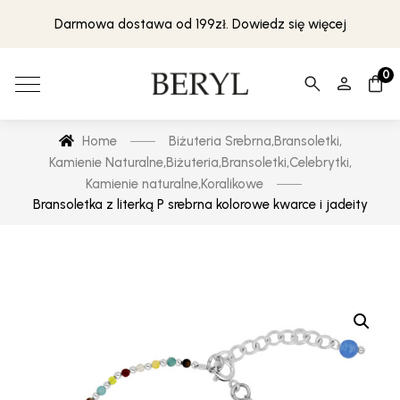
Darmowa dostawa od 199zł. Dowiedz się więcej
0
Home
Biżuteria Srebrna
,
Bransoletki
,
Kamienie Naturalne
,
Biżuteria
,
Bransoletki
,
Celebrytki
,
Kamienie naturalne
,
Koralikowe
Bransoletka z literką P srebrna kolorowe kwarce i jadeity