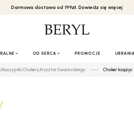
Darmowa dostawa od 199zł. Dowiedz się więcej
URALNE
OD SERCA
PROMOCJE
UBRANI
a
,
Naszyjniki
,
Chokery
,
Kryształ Swarovskiego
Choker księżyc