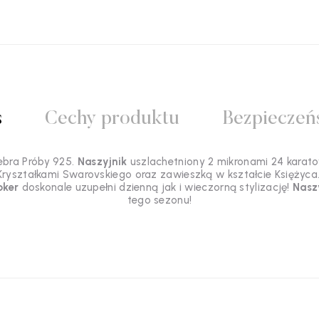
s
Cechy produktu
Bezpieczeń
ebra Próby 925.
Naszyjnik
uszlachetniony 2 mikronami 24 karato
ryształkami Swarovskiego oraz zawieszką w kształcie Księżyca.
oker
doskonale uzupełni dzienną jak i wieczorną stylizację!
Nasz
tego sezonu!