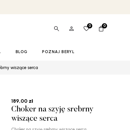
0
0
A
BLOG
POZNAJ BERYL
ebrny wiszące serca
189,00
zł
Choker na szyję srebrny
wiszące serca
Choker na szyję srebrny wiszące serca