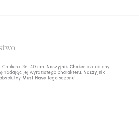
stwo
ć Chokera: 36-40 cm.
Naszyjnik Choker
ozdobiony
ę nadając jej wyrazistego charakteru.
Naszyjnik
absolutny
Must Have
tego sezonu!