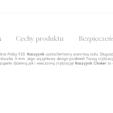
s
Cechy produktu
Bezpieczeń
bra Próby 925.
Naszyjnik
uszlachetniony warstwą rodu. Długoś
rduszka: 5 mm. Jego wyjątkowy design podkreśli Twoją stylizacj
upełni dzienną jak i wieczorną stylizację!
Naszyjnik Choker
to 