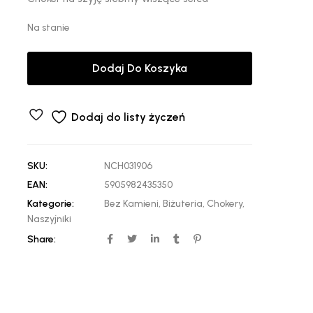
Na stanie
Dodaj Do Koszyka
Dodaj do listy życzeń
SKU:
NCH031906
EAN:
5905982435350
Kategorie:
Bez Kamieni
,
Biżuteria
,
Chokery
,
Naszyjniki
Share: