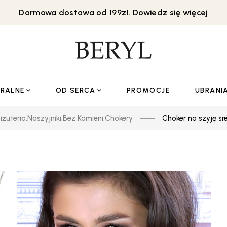
Darmowa dostawa od 199zł. Dowiedz się więcej
URALNE
OD SERCA
PROMOCJE
UBRANI
iżuteria
,
Naszyjniki
,
Bez Kamieni
,
Chokery
Choker na szyję sr