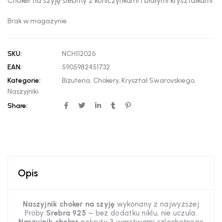
Choker na szyję srebrny z koniczynkami i białymi kryształkami
Brak w magazynie
SKU:
NCH112026
EAN:
5905982451732
Kategorie:
Biżuteria
,
Chokery
,
Kryształ Swarovskiego
,
Naszyjniki
Share:
Opis
Naszyjnik choker
na szyję
wykonany z najwyższej
Próby
Srebra 925
– bez dodatku niklu, nie uczula.