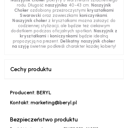
Naszyjnik
choker
pokryty 3 warstwami szlachetnego
rodu. Długość
naszyjnika
: 40-43 cm.
Naszyjnik
Choker
ozdobiony przeżroczystymi
kryształkami
Swarovski
oraz zawieszkami
koniczynkami
.
Naszyjnik choker
z kryształkami można założyć do
codziennej stylizacji, ale będzie też ciekawym
dodatkiem podczas oficjalnych spotkań.
Naszyjnik
z
kryształkami
i
koniczynkami
będzie idealną
propozycją na prezent.
Delikatny naszyjnik choker
na szyję
świetnie podkreśli charakter każdej kobiety!
Cechy produktu
Producent: BERYL
Kontakt: marketing@beryl.pl
Bezpieczeństwo produktu