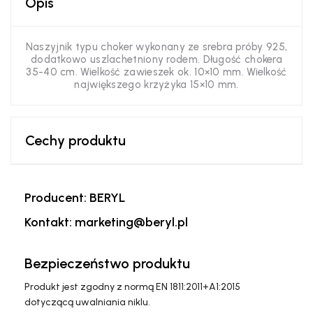
Opis
Naszyjnik typu choker wykonany ze srebra próby 925,
dodatkowo uszlachetniony rodem. Długość chokera
35-40 cm. Wielkość zawieszek ok. 10×10 mm. Wielkość
największego krzyżyka 15×10 mm.
Cechy produktu
Producent: BERYL
Kontakt: marketing@beryl.pl
Bezpieczeństwo produktu
Produkt jest zgodny z normą EN 1811:2011+A1:2015
dotyczącą uwalniania niklu.