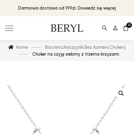
Darmowa dostawa od 199zł. Dowiedz się więcej
0
Home
Biżuteria
,
Naszyjniki
,
Bez Kamieni
,
Chokery
Choker na szyję srebrny z trzema krzyżami