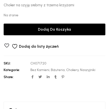
Choker na szyję srebrny z trzema krzyżami
Na stanie
Dodaj Do Koszyka
Dodaj do listy życzeń
SKU:
CH071720
Kategorie:
Bez Kamieni
,
Biżuteria
,
Chokery
,
Naszyjniki
Share: