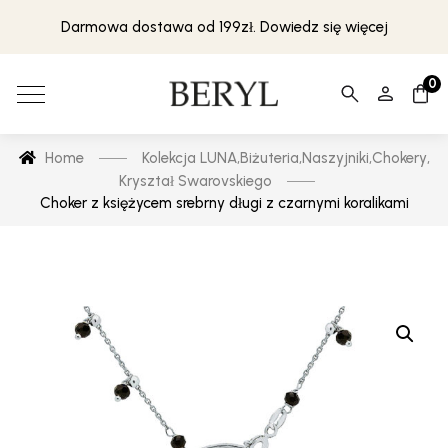
Darmowa dostawa od 199zł. Dowiedz się więcej
0
Home
Kolekcja LUNA
,
Biżuteria
,
Naszyjniki
,
Chokery
,
Kryształ Swarovskiego
Choker z księżycem srebrny długi z czarnymi koralikami