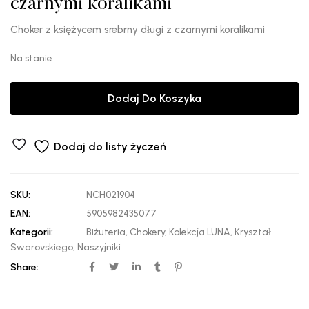
czarnymi koralikami
Choker z księżycem srebrny długi z czarnymi koralikami
Na stanie
Dodaj Do Koszyka
Dodaj do listy życzeń
SKU:
NCH021904
EAN:
5905982435077
Kategorii:
Biżuteria
,
Chokery
,
Kolekcja LUNA
,
Kryształ
Swarovskiego
,
Naszyjniki
Share: