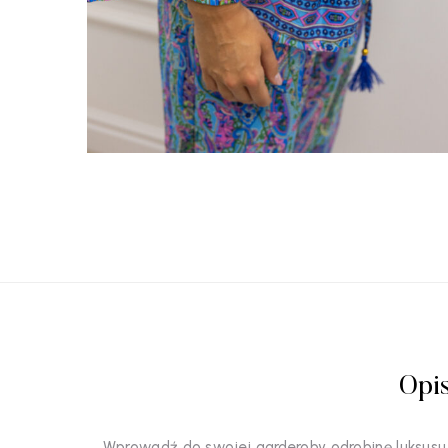
Opi
Wprowadź do swojej garderoby odrobinę luksusu,