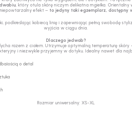
edwabiu
, który otula skórę niczym delikatna mgiełka. Orientalny 
 niepowtarzalny efekt –
to jedyny taki egzemplarz, dostępny w
i, podkreślając kobiecą linię i zapewniając pełną swobodę styli
wyjścia w ciągu dnia.
Dlaczego jedwab?
ycha razem z ciałem. Utrzymuje optymalną temperaturę skóry – 
akteryjny i niezwykle przyjemny w dotyku. Idealny nawet dla naj
bałością o detal
ztuka
ch
Rozmiar uniwersalny: XS-XL