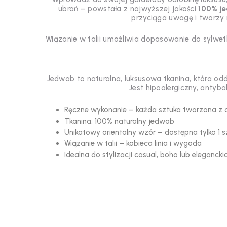
ubrań – powstała z najwyższej jakości
100% j
przyciąga uwagę i tworzy
Wiązanie w talii umożliwia dopasowanie do sylwetk
Jedwab to naturalna, luksusowa tkanina, która odd
Jest hipoalergiczny, antyb
Ręczne wykonanie – każda sztuka tworzona z d
Tkanina: 100% naturalny jedwab
Unikatowy orientalny wzór – dostępna tylko 1 s
Wiązanie w talii – kobieca linia i wygoda
Idealna do stylizacji casual, boho lub elegancki