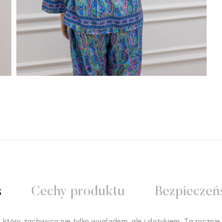
s
Cechy produktu
Bezpieczeń
 który zachwyca nie tylko wyglądem, ale i dotykiem. Ta ręczni