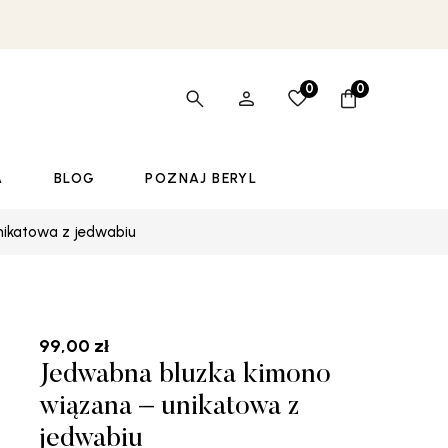
0
0
A
BLOG
POZNAJ BERYL
nikatowa z jedwabiu
99,00
zł
Jedwabna bluzka kimono
wiązana – unikatowa z
jedwabiu