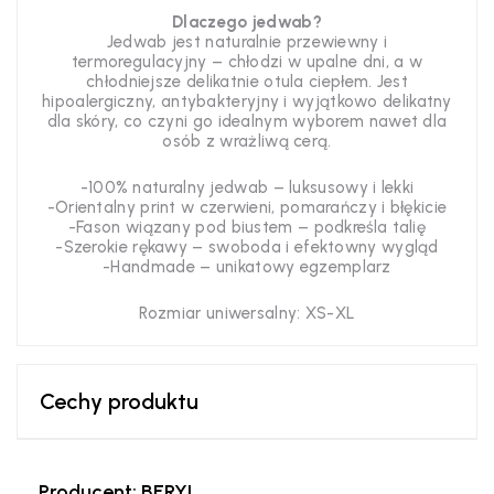
Dlaczego jedwab?
Jedwab jest naturalnie przewiewny i
termoregulacyjny – chłodzi w upalne dni, a w
chłodniejsze delikatnie otula ciepłem. Jest
hipoalergiczny, antybakteryjny i wyjątkowo delikatny
dla skóry, co czyni go idealnym wyborem nawet dla
osób z wrażliwą cerą.
-100% naturalny jedwab – luksusowy i lekki
-Orientalny print w czerwieni, pomarańczy i błękicie
-Fason wiązany pod biustem – podkreśla talię
-Szerokie rękawy – swoboda i efektowny wygląd
-Handmade – unikatowy egzemplarz
Rozmiar uniwersalny: XS-XL
Cechy produktu
Producent: BERYL