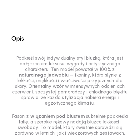
Opis
Podkreśl swój indywidualny styl bluzką, która jest
połączeniem luksusu, wygody i artystycznego
charakteru. Ten model powstał w 100% z
naturalnego jedwabiu
– tkaniny, która słynie z
lekkości, miękkości i właściwości przyjaznych dla
skóry. Orientalny wzór w intensywnych odcieniach
czerwieni, soczystej pomarańczy i chłodnego błękitu
sprawia, że każda stylizacja nabiera energii i
egzotycznego klimatu.
Fason z
wiązaniem pod biustem
subtelnie podkreśla
talię, a szerokie rękawy nadają bluzce lekkości i
swobody. To model, który świetnie sprawdzi się
zarówno w letnich, jak i wieczorowych zestawach.