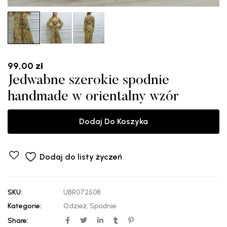
99,00
zł
Jedwabne szerokie spodnie
handmade w orientalny wzór
Dodaj Do Koszyka
Dodaj do listy życzeń
SKU:
UBR072508
Kategorie:
Odzież
,
Spodnie
Share: