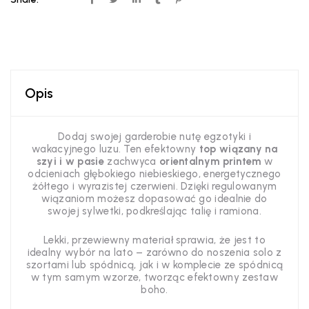
Opis
Dodaj swojej garderobie nutę egzotyki i
wakacyjnego luzu. Ten efektowny
top wiązany na
szyi i w pasie
zachwyca
orientalnym printem
w
odcieniach głębokiego niebieskiego, energetycznego
żółtego i wyrazistej czerwieni. Dzięki regulowanym
wiązaniom możesz dopasować go idealnie do
swojej sylwetki, podkreślając talię i ramiona.
Lekki, przewiewny materiał sprawia, że jest to
idealny wybór na lato – zarówno do noszenia solo z
szortami lub spódnicą, jak i w komplecie ze spódnicą
w tym samym wzorze, tworząc efektowny zestaw
boho.