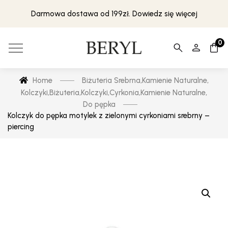
Darmowa dostawa od 199zł. Dowiedz się więcej
0
Home
Biżuteria Srebrna
,
Kamienie Naturalne
,
Kolczyki
,
Biżuteria
,
Kolczyki
,
Cyrkonia
,
Kamienie Naturalne
,
Do pępka
Kolczyk do pępka motylek z zielonymi cyrkoniami srebrny –
piercing