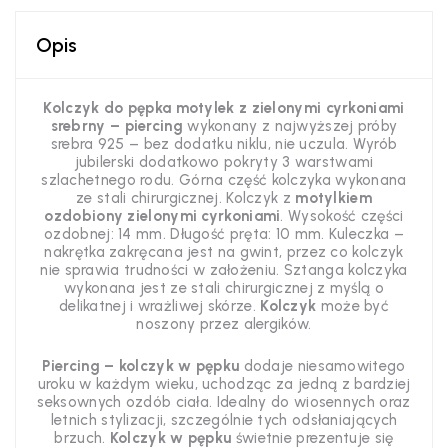
Opis
Kolczyk do pępka motylek z zielonymi cyrkoniami
srebrny – piercing
wykonany z najwyższej próby
srebra 925 – bez dodatku niklu, nie uczula. Wyrób
jubilerski dodatkowo pokryty 3 warstwami
szlachetnego rodu. Górna część kolczyka wykonana
ze stali chirurgicznej. Kolczyk z
motylkiem
ozdobiony zielonymi cyrkoniami
. Wysokość części
ozdobnej: 14 mm. Długość pręta: 10 mm. Kuleczka –
nakrętka zakręcana jest na gwint, przez co kolczyk
nie sprawia trudności w założeniu. Sztanga kolczyka
wykonana jest ze stali chirurgicznej z myślą o
delikatnej i wrażliwej skórze.
Kolczyk
może być
noszony przez alergików.
Piercing – kolczyk w pępku
dodaje niesamowitego
uroku w każdym wieku, uchodząc za jedną z bardziej
seksownych ozdób ciała. Idealny do wiosennych oraz
letnich stylizacji, szczególnie tych odsłaniających
brzuch.
Kolczyk w pępku
świetnie prezentuje się