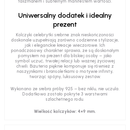
talizmanem i subtelnym manifestem wartości.
Uniwersalny dodatek i idealny
prezent
Kolczyki celebrytki srebrne znak nieskończoności
doskonale uzupełniają zarówno codzienne stylizacje,
jak i eleganckie kreacje wieczorowe. Ich
ponadczasowy charakter sprawia, że są doskonałym
pomysłem na prezent dla bliskiej osoby – jako
symbol uczuć, trwałej relacji lub ważnej życiowej
chwili. Biżuteria pięknie komponuje się również z
naszyjnikami i bransoletkami o motywie infinity,
tworząc spójny, luksusowy zestaw.
Wykonano ze srebra próby 925 – bez niklu, nie uczula.
Dodatkowo zostało pokryte 3 warstwami
szlachetnego rodu.
Wielkość kolczyków: 4×9 mm.