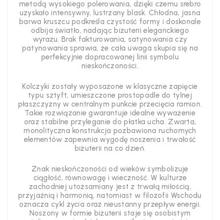
metodą wysokiego polerowania, dzięki czemu srebro
uzyskało intensywny, lustrzany blask. Chłodna, jasna
barwa kruszcu podkreśla czystość formy i doskonale
odbija światło, nadając biżuterii eleganckiego
wyrazu. Brak fakturowania, satynowania czy
patynowania sprawia, że cała uwaga skupia się na
perfekcyjnie dopracowanej linii symbolu
nieskończoności.
Kolczyki zostały wyposażone w klasyczne zapięcie
typu sztyft, umieszczone prostopadle do tylnej
płaszczyzny w centralnym punkcie przecięcia ramion.
Takie rozwiązanie gwarantuje idealne wyważenie
oraz stabilne przyleganie do płatka ucha. Zwarta,
monolityczna konstrukcja pozbawiona ruchomych
elementów zapewnia wygodę noszenia i trwałość
biżuterii na co dzień.
Znak nieskończoności od wieków symbolizuje
ciągłość, równowagę i wieczność. W kulturze
zachodniej utożsamiany jest z trwałą miłością,
przyjaźnią i harmonią, natomiast w filozofii Wschodu
oznacza cykl życia oraz nieustanny przepływ energii.
Noszony w formie biżuterii staje się osobistym