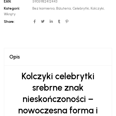
EAN:
5905982412443
Kategorii:
Bez kamienia
,
Biżuteria
,
Celebrytki
,
Kolczyki
,
Wkręty
Share:
Opis
Kolczyki celebrytki
srebrne znak
nieskończoności –
nowoczesna forma i