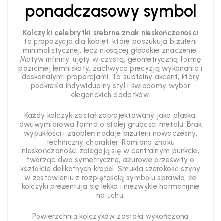
ponadczasowy symbol
Kolczyki celebrytki srebrne znak nieskończoności
to propozycja dla kobiet, które poszukują biżuterii
minimalistycznej, lecz niosącej głębokie znaczenie.
Motyw infinity, ujęty w czystą, geometryczną formę
poziomej lemniskaty, zachwyca precyzją wykonania i
doskonałymi proporcjami. To subtelny akcent, który
podkreśla indywidualny styl i świadomy wybór
eleganckich dodatków.
Każdy kolczyk został zaprojektowany jako płaska,
dwuwymiarowa forma o stałej grubości metalu. Brak
wypukłości i zaobleń nadaje biżuterii nowoczesny,
techniczny charakter. Ramiona znaku
nieskończoności zbiegają się w centralnym punkcie,
tworząc dwa symetryczne, ażurowe prześwity o
kształcie delikatnych kropel. Smukła szerokość szyny
w zestawieniu z rozpiętością symbolu sprawia, że
kolczyki prezentują się lekko i niezwykle harmonijnie
na uchu.
Powierzchnia kolczyków została wykończona