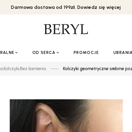
Darmowa dostawa od 199zł. Dowiedz się więcej
URALNE
OD SERCA
PROMOCJE
UBRANI
ia
,
Kolczyki
,
Bez kamienia
Kolczyki geometryczne srebrne po