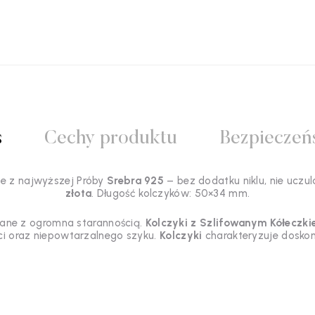
s
Cechy produktu
Bezpieczeń
e z najwyższej Próby
Srebra 925
– bez dodatku niklu, nie uczul
złota
. Długość kolczyków: 50×34 mm.
ne z ogromna starannością.
Kolczyki z Szlifowanym Kółeczk
ci oraz niepowtarzalnego szyku.
Kolczyki
charakteryzuje doskona