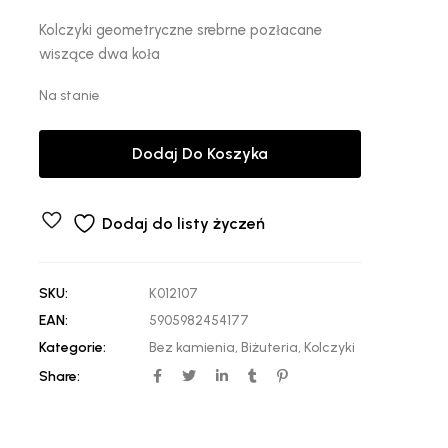
Kolczyki geometryczne srebrne pozłacane
wiszące dwa koła
Na stanie
Dodaj Do Koszyka
Dodaj do listy życzeń
SKU:
K012107
EAN:
5905982454177
Kategorie:
Bez kamienia
,
Biżuteria
,
Kolczyki
Share: