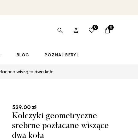
0
0
A
BLOG
POZNAJ BERYL
złacane wiszące dwa koła
529,00
zł
Kolczyki geometryczne
srebrne pozłacane wiszące
dwa koła