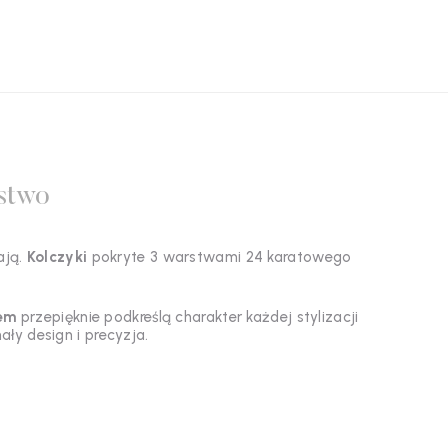
stwo
ają.
Kolczyki
pokryte 3 warstwami 24 karatowego
iem
przepięknie podkreślą charakter każdej stylizacji
ły design i precyzja.