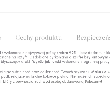
s
Cechy produktu
Bezpieczeń
yft
wykonane z najwyższej próby
srebra 925
– bez dodatku nikl
apinane na sztyft. Ozdobione cyrkoniami
o szlifie brylantowym
y błyszczący efekt.
Wyrób jubilerski
wykonany z ogromną precy
lając subtelność oraz delikatność Twoich stylizacji.
Malutkie k
podkreślające naturalne kobiece piękno. Nie może ich zabraknąć 
nt, który z pewnością zachwyci osobę obdarowaną. Polecamy!