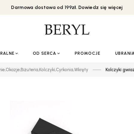
Darmowa dostawa od 199zł. Dowiedz się więcej
URALNE
OD SERCA
PROMOCJE
UBRANI
nie
,
Okazje
,
Biżuteria
,
Kolczyki
,
Cyrkonia
,
Wkręty
Kolczyki gwiaz