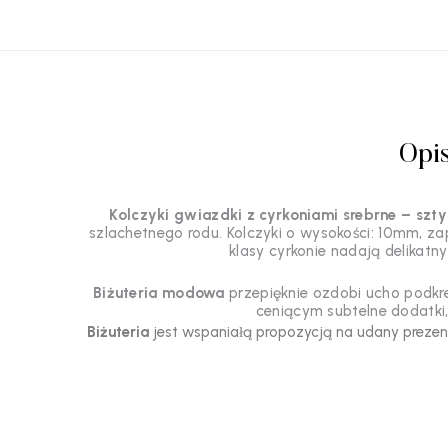
Opi
Kolczyki gwiazdki z cyrkoniami srebrne – szt
szlachetnego rodu. Kolczyki o wysokości: 10mm, z
klasy cyrkonie nadają delikatn
Biżuteria modowa
przepięknie ozdobi ucho podkreś
ceniącym subtelne dodatki, 
Biżuteria
jest wspaniałą propozycją na udany preze