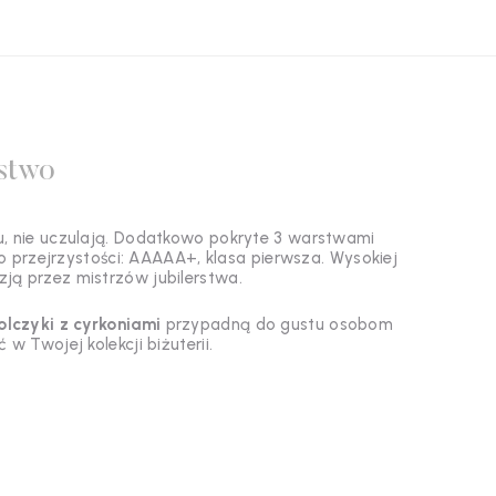
stwo
u, nie uczulają. Dodatkowo pokryte 3 warstwami
o przejrzystości: AAAAA+, klasa pierwsza. Wysokiej
zją
przez mistrzów jubilerstwa.
olczyki z cyrkoniami
przypadną do gustu osobom
w Twojej kolekcji biżuterii.