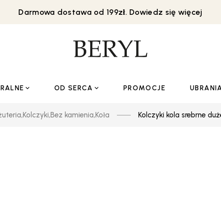
Darmowa dostawa od 199zł. Dowiedz się więcej
URALNE
OD SERCA
PROMOCJE
UBRANI
żuteria
,
Kolczyki
,
Bez kamienia
,
Koła
Kolczyki kola srebrne d