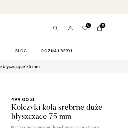
0
0
A
BLOG
POZNAJ BERYL
uże błyszczące 75 mm
499,00
zł
Kolczyki kola srebrne duże
błyszczące 75 mm
Kolczyki kola srebrne duże błyszczące 75 mm