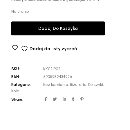
Na stanie
Dodaj Do Koszyka
Dodaj do listy życzeń
SKU:
KK021902
EAN:
5905982434926
Kategorie:
Bez kamienia
,
Biżuteria
,
Kolczyki
,
Koła
Share: