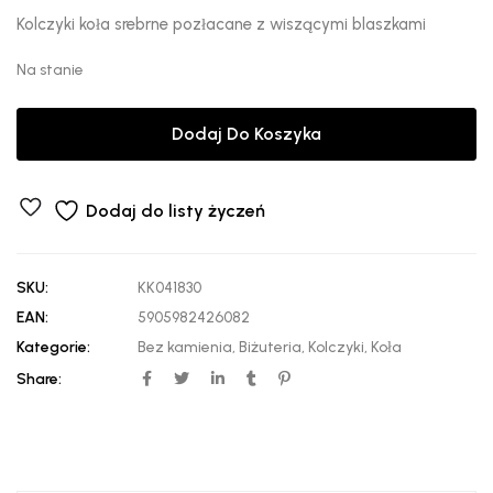
Kolczyki koła srebrne pozłacane z wiszącymi blaszkami
Na stanie
Dodaj Do Koszyka
Dodaj do listy życzeń
SKU:
KK041830
EAN:
5905982426082
Kategorie:
Bez kamienia
,
Biżuteria
,
Kolczyki
,
Koła
Share: