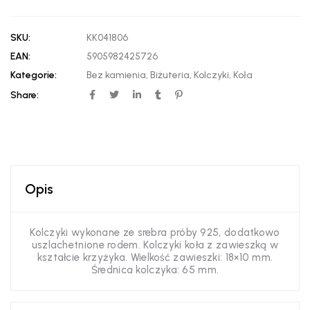
SKU:
KK041806
EAN:
5905982425726
Kategorie:
Bez kamienia
,
Biżuteria
,
Kolczyki
,
Koła
Share:
Opis
Kolczyki wykonane ze srebra próby 925, dodatkowo
uszlachetnione rodem. Kolczyki koła z zawieszką w
kształcie krzyżyka. Wielkość zawieszki: 18×10 mm.
Średnica kolczyka: 65 mm.